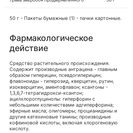
50 г - Пакеты бумажные (1) - пачки картонные.
Фармакологическое
действие
Средство растительного происхождения.
Содержит производные антрацена - главным
образом гиперицин, псевдогиперицин;
флавоноиды - гиперозид, кверцитин, рутин,
изокверцитин, аментофлавон; ксантоны -
1,3,6,7-тетрагидрокси-ксантон;
ацилхлороглуцинолы: гиперфорин с
небольшими количествами адгиперфорина;
эфирные масла; олигомеры; процианидины и
другие катехиновые танины; производные
кофеиновой кислоты, включая хлорогеновую
кислоту.