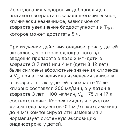
Исследования у здоровых добровольцев
пожилого возраста показали незначительное,
клинически незначимое, зависимое от
возраста увеличение биодоступности и T
,
1/2
которое может достигать 5 ч.
При изучении действия ондансетрона у детей
оказалось, что после однократного в/в
введения препарата в дозе 2 мг (дети в
возрасте 3-7 лет) или 4 мг (дети 8-12 лет)
были снижены абсолютные значения клиренса
и V
, при этом величина изменения зависела
d
от возраста. Так, у детей в возрасте 12 лет
клиренс составлял 300 мл/мин, а у детей в
возрасте 3 лет - 100 мл/мин, V
- 75 л и 17 л
d
соответственно. Коррекция дозы с учетом
массы тела пациентов (0.1 мг/кг, максимально
до 4 мг) компенсирует эти изменения и
нормализует системную экспозицию
ондансетрона у детей.