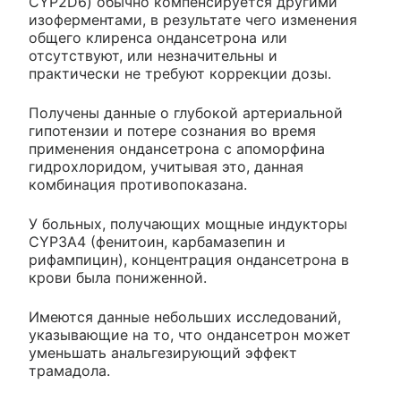
CYP2D6) обычно компенсируется другими
изоферментами, в результате чего изменения
общего клиренса ондансетрона или
отсутствуют, или незначительны и
практически не требуют коррекции дозы.
Получены данные о глубокой артериальной
гипотензии и потере сознания во время
применения ондансетрона с апоморфина
гидрохлоридом, учитывая это, данная
комбинация противопоказана.
У больных, получающих мощные индукторы
CYP3A4 (фенитоин, карбамазепин и
рифампицин), концентрация ондансетрона в
крови была пониженной.
Имеются данные небольших исследований,
указывающие на то, что ондансетрон может
уменьшать анальгезирующий эффект
трамадола.