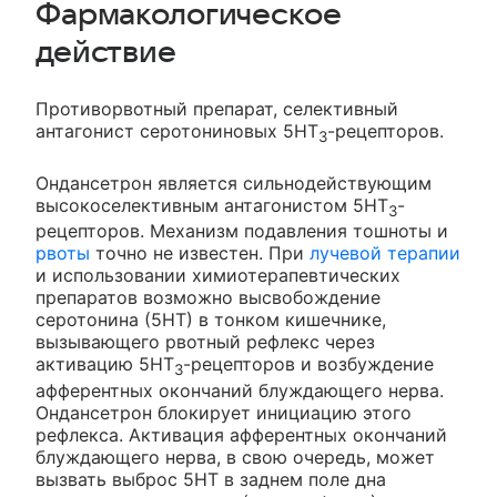
Фармакологическое
действие
Противорвотный препарат, селективный
антагонист серотониновых 5НТ
-рецепторов.
3
Ондансетрон является сильнодействующим
высокоселективным антагонистом 5НТ
-
3
рецепторов. Механизм подавления тошноты и
рвоты
точно не известен. При
лучевой терапии
и использовании химиотерапевтических
препаратов возможно высвобождение
серотонина (5НТ) в тонком кишечнике,
вызывающего рвотный рефлекс через
активацию 5НТ
-рецепторов и возбуждение
3
афферентных окончаний блуждающего нерва.
Ондансетрон блокирует инициацию этого
рефлекса. Активация афферентных окончаний
блуждающего нерва, в свою очередь, может
вызвать выброс 5НТ в заднем поле дна