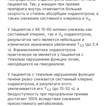
пациентов. Так, у женщин при приеме
препарата внутрь отмечается большая
скорость и степень абсорбции ондансетрона, а
также снижение системного клиренса и V
.
d
У пациентов с КК 15-60 мл/мин снижены как
системный клиренс, так и V
ондансетрона,
d
результатом чего является небольшое и
клинически незначимое увеличение T
(до 5.4
1/2
ч). Фармакокинетика ондансетрона
практически не меняется у пациентов с
тяжелым нарушением функции почек,
находящихся на гемодиализе.
У пациентов с тяжелым нарушением функции
печени резко снижается системный клиренс
ондансетрона, в результате этого
увеличивается его T
(до 15-32 ч), а
1/2
биодоступность при пероральном приеме
достигает 100% вследствие снижения
пресистемного метаболизма.