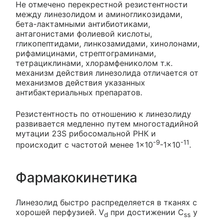
Не отмечено перекрестной резистентности
между линезолидом и аминогликозидами,
бета-лактамными антибиотиками,
антагонистами фолиевой кислоты,
гликопептидами, линкозамидами, хинолонами,
рифамицинами, стрептограминами,
тетрациклинами, хлорамфениколом т.к.
механизм действия линезолида отличается от
механизмов действия указанных
антибактериальных препаратов.
Резистентность по отношению к линезолиду
развивается медленно путем многостадийной
мутации 23S рибосомальной РНК и
-9
-11
происходит с частотой менее 1×10
-1×10
.
Фармакокинетика
Линезолид быстро распределяется в тканях с
хорошей перфузией. V
при достижении C
у
d
ss