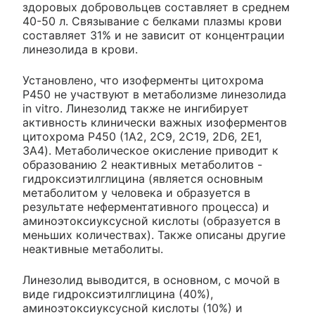
здоровых добровольцев составляет в среднем
40-50 л. Связывание с белками плазмы крови
составляет 31% и не зависит от концентрации
линезолида в крови.
Установлено, что изоферменты цитохрома
P450 не участвуют в метаболизме линезолида
in vitro. Линезолид также не ингибирует
активность клинически важных изоферментов
цитохрома P450 (1А2, 2С9, 2С19, 2D6, 2Е1,
3А4). Метаболическое окисление приводит к
образованию 2 неактивных метаболитов -
гидроксиэтилглицина (является основным
метаболитом у человека и образуется в
результате неферментативного процесса) и
аминоэтоксиуксусной кислоты (образуется в
меньших количествах). Также описаны другие
неактивные метаболиты.
Линезолид выводится, в основном, с мочой в
виде гидроксиэтилглицина (40%),
аминоэтоксиуксусной кислоты (10%) и