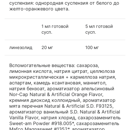
суспензия: однородная суспензия от белого до
желто-оранжевого цвета.
1 мл готовой
5 мл готовой
сусп.
сусп.
линезолид
20 мг
100 мг
Вспомогательные вещества: сахароза,
лимонная кислота, натрия цитрат, целлюлоза
микрокристаллическая + кармеллоза натрия,
аспартам, камедь ксантановая, маннитол,
натрия бензоат, ароматизатор апельсиновый
Nor-Cap Natural & Artificial Orange Flavor,
кремния диоксид коллоидный, ароматизатор
мята перечная Natural & Artificial S.D. F93125,
ароматизатор ванильный S.D. Natural & Artificial
Vanilla Flavor, натрия хлорид, сахарозаменитель
Sweet-am Powder #918.005*, сахарозаменитель
Mafco Magnasweet #1352*, ароматизатор