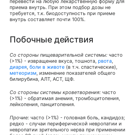
перевести на любую лекарственную форму для
приема внутрь. При этом подбор дозы не
требуется, т.к. биодоступность при приеме
внутрь составляет почти 100%.
Побочные действия
Со стороны пищеварительной системы:
часто
(>1%) - извращение вкуса, тошнота,
рвота
,
диарея
,
боли в животе
(в т.ч. спастические),
метеоризм
, изменение показателей общего
билирубина, АЛТ, АСТ, ЩФ.
Со стороны системы кроветворения:
часто
(>1%) - обратимая анемия, тромбоцитопения,
лейкопения, панцитопения.
Прочие:
часто (>1%) - головная боль, кандидоз;
редко - случаи периферической невропатии и
невропатии зрительного нерва при применении