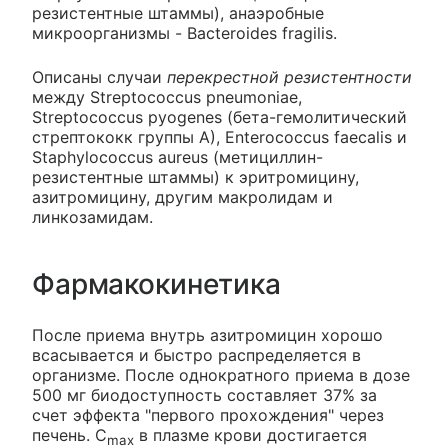
резистентные штаммы), анаэробные
микроорганизмы - Bacteroides fragilis.
Описаны случаи
перекрестной резистентности
между Streptococcus pneumoniae,
Streptococcus pyogenes (бета-гемолитический
стрептококк группы A), Enterococcus faecalis и
Staphylococcus aureus (метициллин-
резистентные штаммы) к эритромицину,
азитромицину, другим макролидам и
линкозамидам.
Фармакокинетика
После приема внутрь азитромицин хорошо
всасывается и быстро распределяется в
организме. После однократного приема в дозе
500 мг биодоступность составляет 37% за
счет эффекта "первого прохождения" через
печень. C
в плазме крови достигается
max