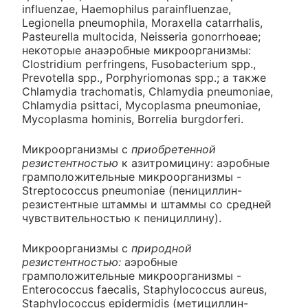
influenzae, Haemophilus parainfluenzae,
Legionella pneumophila, Moraxella catarrhalis,
Pasteurella multocida, Neisseria gonorrhoeae;
некоторые анаэробные микроорганизмы:
Clostridium perfringens, Fusobacterium spp.,
Prevotella spp., Porphyriomonas spp.; а также
Chlamydia trachomatis, Chlamydia pneumoniae,
Chlamydia psittaci, Mycoplasma pneumoniae,
Mycoplasma hominis, Borrelia burgdorferi.
Микроорганизмы с
приобретенной
резистентностью
к азитромицину: аэробные
грамположительные микроорганизмы -
Streptococcus pneumoniae (пенициллин-
резистентные штаммы и штаммы со средней
чувствительностью к пенициллину).
Микроорганизмы с
природной
резистентностью:
аэробные
грамположительные микроорганизмы -
Enterococcus faecalis, Staphylococcus aureus,
Staphylococcus epidermidis (метициллин-