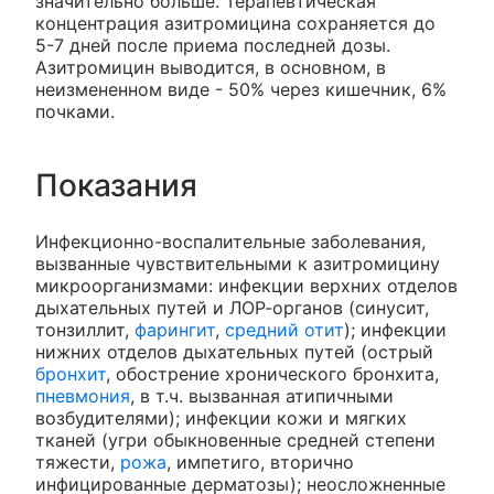
значительно больше. Терапевтическая
концентрация азитромицина сохраняется до
5-7 дней после приема последней дозы.
Азитромицин выводится, в основном, в
неизмененном виде - 50% через кишечник, 6%
почками.
Показания
Инфекционно-воспалительные заболевания,
вызванные чувствительными к азитромицину
микроорганизмами: инфекции верхних отделов
дыхательных путей и ЛОР-органов (синусит,
тонзиллит,
фарингит
,
средний отит
); инфекции
нижних отделов дыхательных путей (острый
бронхит
, обострение хронического бронхита,
пневмония
, в т.ч. вызванная атипичными
возбудителями); инфекции кожи и мягких
тканей (угри обыкновенные средней степени
тяжести,
рожа
, импетиго, вторично
инфицированные дерматозы); неосложненные