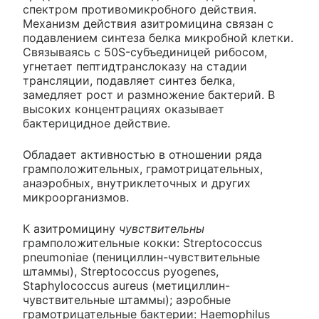
спектром противомикробного действия.
Механизм действия азитромицина связан с
подавлением синтеза белка микробной клетки.
Связываясь с 50S-субъединицей рибосом,
угнетает пептидтранслоказу на стадии
трансляции, подавляет синтез белка,
замедляет рост и размножение бактерий. В
высоких концентрациях оказывает
бактерицидное действие.
Обладает активностью в отношении ряда
грамположительных, грамотрицательных,
анаэробных, внутриклеточных и других
микроорганизмов.
К азитромицину
чувствительны
грамположительные кокки: Streptococcus
pneumoniae (пенициллин-чувствительные
штаммы), Streptococcus pyogenes,
Staphylococcus aureus (метициллин-
чувствительные штаммы); аэробные
грамотрицательные бактерии: Haemophilus