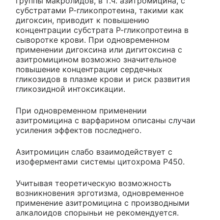
группы макролидов, в т.ч. азитромицина, с
субстратами Р-гликопротеина, такими как
дигоксин, приводит к повышению
концентрации субстрата Р-гликопротеина в
сыворотке крови. При одновременном
применении дигоксина или дигитоксина с
азитромицином возможно значительное
повышение концентрации сердечных
гликозидов в плазме крови и риск развития
гликозидной интоксикации.
При одновременном применении
азитромицина с варфарином описаны случаи
усиления эффектов последнего.
Азитромицин слабо взаимодействует с
изоферментами системы цитохрома Р450.
Учитывая теоретическую возможность
возникновения эрготизма, одновременное
применение азитромицина с производными
алкалоидов спорыньи не рекомендуется.