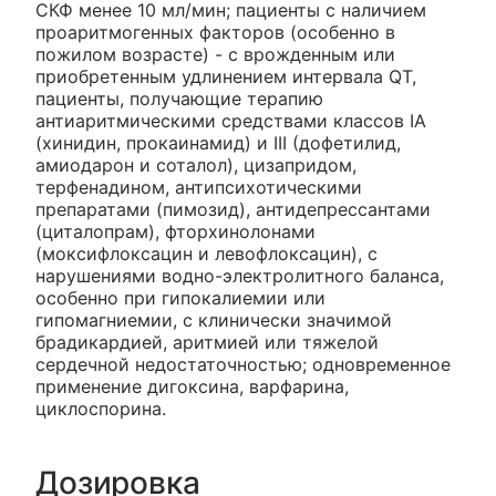
СКФ менее 10 мл/мин; пациенты с наличием
проаритмогенных факторов (особенно в
пожилом возрасте) - с врожденным или
приобретенным удлинением интервала QT,
пациенты, получающие терапию
антиаритмическими средствами классов IA
(хинидин, прокаинамид) и III (дофетилид,
амиодарон и соталол), цизапридом,
терфенадином, антипсихотическими
препаратами (пимозид), антидепрессантами
(циталопрам), фторхинолонами
(моксифлоксацин и левофлоксацин), с
нарушениями водно-электролитного баланса,
особенно при гипокалиемии или
гипомагниемии, с клинически значимой
брадикардией, аритмией или тяжелой
сердечной недостаточностью; одновременное
применение дигоксина, варфарина,
циклоспорина.
Дозировка