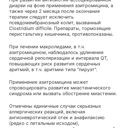
диареи на фоне применения азитромицина, а
также через 2 месяца после окончания
терапии следует исключить
псевдомембранозный колит, вызванный
Clostridium difficile. Препараты, тормозящие
перистальтику кишечника, противопоказаны.
При лечении макролидами, в т.ч.
азитромицином, наблюдалось удлинение
сердечной реполяризации и интервала QT,
повышающих риск развития сердечных
аритмий, в т.ч. аритмии типа "пируэт".
Применение азитромицина может
спровоцировать развитие миастенического
синдрома или вызвать обострение миастении.
Отмечены единичные случаи серьезных
аллергических реакций, включая
ангионевротический отек и анафилаксию
(редко с летальным исходом),