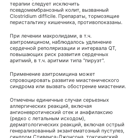
терапии следует исключить
псевдомембранозный колит, вызванный
Clostridium difficile. Препараты, тормозящие
перистальтику кишечника, противопоказаны.
При лечении макролидами, в т.ч.
азитромицином, наблюдалось удлинение
сердечной реполяризации и интервала QT,
повышающих риск развития сердечных
аритмий, в т.ч. аритмии типа "пируэт".
Применение азитромицина может
спровоцировать развитие миастенического
синдрома или вызвать обострение миастении.
Отмечены единичные случаи серьезных
аллергических реакций, включая
ангионевротический отек и анафилаксию
(редко с летальным исходом),
дерматологических реакций, включая острый
генерализованный экзантематозный пустулез,
синдром Стивенса-Джонсона, токсический