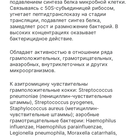
подавлением синтеза белка микробной клетки.
Связываясь с 50S-субъединицей рибосом,
угнетает пептидтранслоказу на стадии
трансляции, подавляет синтез белка,
замедляет рост и размножение бактерий. В
высоких концентрациях оказывает
бактерицидное действие.
Обладает активностью в отношении ряда
грамположительных, грамотрицательных,
анаэробных, внутриклеточных и других
микроорганизмов.
К азитромицину
чувствительны
грамположительные кокки: Streptococcus
pneumoniae (пенициллин-чувствительные
штаммы), Streptococcus pyogenes,
Staphylococcus aureus (метициллин-
чувствительные штаммы); аэробные
грамотрицательные бактерии: Haemophilus
influenzae, Haemophilus parainfluenzae,
Legionella pneumophila, Moraxella catarrhalis,