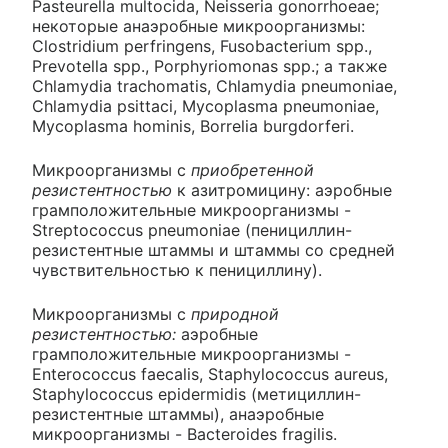
Pasteurella multocida, Neisseria gonorrhoeae;
некоторые анаэробные микроорганизмы:
Clostridium perfringens, Fusobacterium spp.,
Prevotella spp., Porphyriomonas spp.; а также
Chlamydia trachomatis, Chlamydia pneumoniae,
Chlamydia psittaci, Mycoplasma pneumoniae,
Mycoplasma hominis, Borrelia burgdorferi.
Микроорганизмы с
приобретенной
резистентностью
к азитромицину: аэробные
грамположительные микроорганизмы -
Streptococcus pneumoniae (пенициллин-
резистентные штаммы и штаммы со средней
чувствительностью к пенициллину).
Микроорганизмы с
природной
резистентностью:
аэробные
грамположительные микроорганизмы -
Enterococcus faecalis, Staphylococcus aureus,
Staphylococcus epidermidis (метициллин-
резистентные штаммы), анаэробные
микроорганизмы - Bacteroides fragilis.