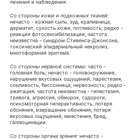
лечения и наблюдения.
Со стороны кожи и подкожных тканей:
нечасто - кожная сыпь, зуд, крапивница,
дерматит, сухость кожи, потливость; редко -
реакция фотосенсибилизации; частота
неизвестна - синдром Стивенса-Джонсона,
токсический эпидермальный некролиз,
многоформная эритема.
Со стороны нервной системы:
часто -
головная боль; нечасто - головокружение,
нарушение вкусовых ощущений, парестезия,
сонливость, бессонница, нервозность; редко -
ажитация; частота неизвестна - гипестезия,
тревога, агрессия, обморок, судороги,
психомоторная гиперактивность, потеря
обоняния, извращение обоняния, потеря
вкусовых ощущений, миастения, бред,
галлюцинации.
Со стороны органа зрения:
нечасто -