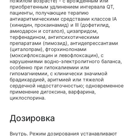
пожилом возрасте) - с врожденным или
приобретенным удлинением интервала QT,
пациенты, получающие терапию
антиаритмическими средствами классов IA
(хинидин, прокаинамид) и III (дофетилид,
амиодарон и соталол), цизапридом,
терфенадином, антипсихотическими
препаратами (пимозид), антидепрессантами
(циталопрам), фторхинолонами
(моксифлоксацин и левофлоксацин), с
нарушениями водно-электролитного баланса,
особенно при гипокалиемии или
гипомагниемии, с клинически значимой
брадикардией, аритмией или тяжелой
сердечной недостаточностью; одновременное
применение дигоксина, варфарина,
циклоспорина.
Дозировка
Внутрь. Режим дозирования устанавливают