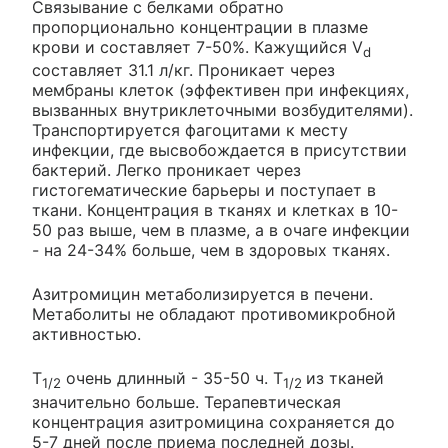
Связывание с белками обратно
пропорционально концентрации в плазме
крови и составляет 7-50%. Кажущийся V
d
составляет 31.1 л/кг. Проникает через
мембраны клеток (эффективен при инфекциях,
вызванных внутриклеточными возбудителями).
Транспортируется фагоцитами к месту
инфекции, где высвобождается в присутствии
бактерий. Легко проникает через
гистогематические барьеры и поступает в
ткани. Концентрация в тканях и клетках в 10-
50 раз выше, чем в плазме, а в очаге инфекции
- на 24-34% больше, чем в здоровых тканях.
Азитромицин метаболизируется в печени.
Метаболиты не обладают противомикробной
активностью.
T
очень длинный - 35-50 ч. T
из тканей
1/2
1/2
значительно больше. Терапевтическая
концентрация азитромицина сохраняется до
5-7 дней после приема последней дозы.