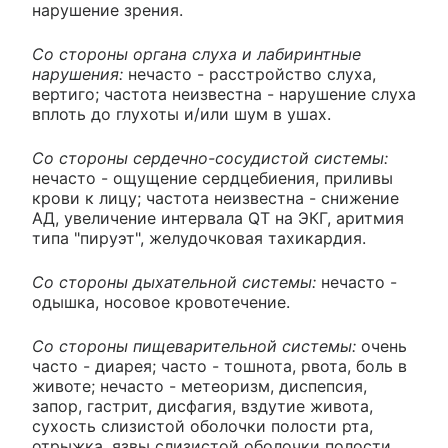
нарушение зрения.
Со стороны органа слуха и лабиринтные
нарушения:
нечасто - расстройство слуха,
вертиго; частота неизвестна - нарушение слуха
вплоть до глухоты и/или шум в ушах.
Со стороны сердечно-сосудистой системы:
нечасто - ощущение сердцебиения, приливы
крови к лицу; частота неизвестна - снижение
АД, увеличение интервала QT на ЭКГ, аритмия
типа "пируэт", желудочковая тахикардия.
Со стороны дыхательной системы:
нечасто -
одышка, носовое кровотечение.
Со стороны пищеварительной системы:
очень
часто - диарея; часто - тошнота, рвота, боль в
животе; нечасто - метеоризм, диспепсия,
запор, гастрит, дисфагия, вздутие живота,
сухость слизистой оболочки полости рта,
отрыжка, язвы слизистой оболочки полости