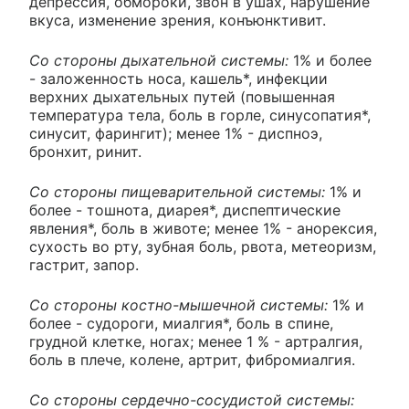
депрессия, обмороки, звон в ушах, нарушение
вкуса, изменение зрения, конъюнктивит.
Со стороны дыхательной системы:
1% и более
- заложенность носа, кашель*, инфекции
верхних дыхательных путей (повышенная
температура тела, боль в горле, синусопатия*,
синусит, фарингит); менее 1% - диспноэ,
бронхит, ринит.
Со стороны пищеварительной системы:
1% и
более - тошнота, диарея*, диспептические
явления*, боль в животе; менее 1% - анорексия,
сухость во рту, зубная боль, рвота, метеоризм,
гастрит, запор.
Со стороны костно-мышечной системы:
1% и
более - судороги, миалгия*, боль в спине,
грудной клетке, ногах; менее 1 % - артралгия,
боль в плече, колене, артрит, фибромиалгия.
Со стороны сердечно-сосудистой системы: