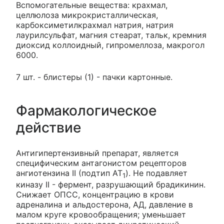
Вспомогательные вещества: крахмал,
целлюлоза микрокристаллическая,
карбоксиметилкрахмал натрия, натрия
лаурилсульфат, магния стеарат, тальк, кремния
диоксид коллоидный, гипромеллоза, макрогол
6000.
7 шт. - блистеры (1) - пачки картонные.
Фармакологическое
действие
Антигипертензивный препарат, является
специфическим антагонистом рецепторов
ангиотензина II (подтип AT
). He подавляет
1
киназу II - фермент, разрушающий брадикинин.
Снижает ОПСС, концентрацию в крови
адреналина и альдостерона, АД, давление в
малом круге кровообращения; уменьшает