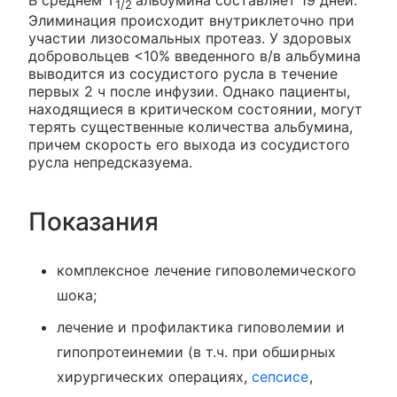
В среднем T
альбумина составляет 19 дней.
1/2
Элиминация происходит внутриклеточно при
участии лизосомальных протеаз. У здоровых
добровольцев <10% введенного в/в альбумина
выводится из сосудистого русла в течение
первых 2 ч после инфузии. Однако пациенты,
находящиеся в критическом состоянии, могут
терять существенные количества альбумина,
причем скорость его выхода из сосудистого
русла непредсказуема.
Показания
комплексное лечение гиповолемического
шока;
лечение и профилактика гиповолемии и
гипопротеинемии (в т.ч. при обширных
хирургических операциях,
сепсисе
,