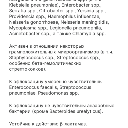
Klebsiella pneumoniae), Enterobacter spp.,
Serratia spp., Citrobacter spp., Yersinia spp.,
Providencia spp., Haemophilus influenzae,
Neisseria gonorrhoeae, Neisseria meningitidis,
Mycoplasma spp., Legionella pneumophila,
Acinetobacter spp., а также Chlamydia spp.
Активен в отношении некоторых
грамположительных микроорганизмов (в т.ч.
Staphylococcus spp., Streptococcus spp.,
особенно бета-гемолитических
стрептококков).
К офлоксацину умеренно чувствительны
Enterococcus faecalis, Streptococcus
pneumoniae, Pseudomonas spp.
К офлоксацину не чувствительны анаэробные
бактерии (кроме Bacteroides urealyticus).
Устойчив к действию β-лактамаз.