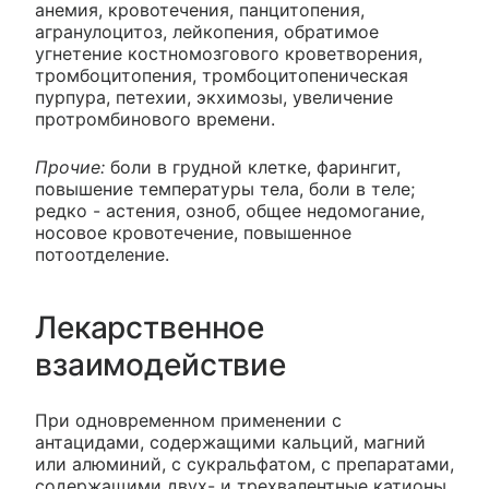
анемия, кровотечения, панцитопения,
агранулоцитоз, лейкопения, обратимое
угнетение костномозгового кроветворения,
тромбоцитопения, тромбоцитопеническая
пурпура, петехии, экхимозы, увеличение
протромбинового времени.
Прочие:
боли в грудной клетке, фарингит,
повышение температуры тела, боли в теле;
редко - астения, озноб, общее недомогание,
носовое кровотечение, повышенное
потоотделение.
Лекарственное
взаимодействие
При одновременном применении с
антацидами, содержащими кальций, магний
или алюминий, с сукральфатом, с препаратами,
содержащими двух- и трехвалентные катионы,