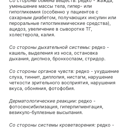
Со стороны обмена веществ:
редко - жажда,
уменьшение массы тела, гипер- или
гипогликемия (особенно у пациентов с
сахарным диабетом, получающих инсулин или
пероральные гипогликемические средства),
ацидоз, увеличение в сыворотке ТГ,
холестерола, калия.
Со стороны дыхательной системы:
редко -
кашель, выделения из носа, остановка
дыхания, диспноэ, бронхоспазм, стридор.
Со стороны органов чувств:
редко - ухудшение
слуха, тиннит, диплопия, нистагм, нарушение
четкости зрительного восприятия, нарушения
вкуса, обоняния, фотофобия.
Дерматологические реакции:
редко -
фотосенсибилизация, гиперпигментация,
везикуло-буллезные высыпания.
Со стороны системы кроветворения:
редко -