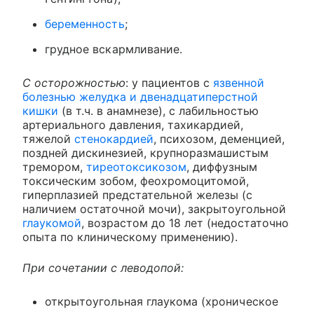
беременность
;
грудное вскармливание.
С осторожностью
: у пациентов с
язвенной
болезнью желудка и двенадцатиперстной
кишки
(в т.ч. в анамнезе), с лабильностью
артериального давления, тахикардией,
тяжелой
стенокардией
, психозом, деменцией,
поздней дискинезией, крупноразмашистым
тремором,
тиреотоксикозом
, диффузным
токсическим зобом, феохромоцитомой,
гиперплазией предстательной железы (с
наличием остаточной мочи), закрытоугольной
глаукомой
, возрастом до 18 лет (недостаточно
опыта по клиническому применению).
При сочетании с леводопой:
открытоугольная глаукома (хроническое