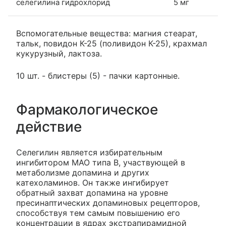
селегилина гидрохлорид
5 мг
Вспомогательные вещества: магния стеарат,
тальк, повидон К-25 (поливидон К-25), крахмал
кукурузный, лактоза.
10 шт. - блистеры (5) - пачки картонные.
Фармакологическое
действие
Селегилин является избирательным
ингибитором МАО типа В, участвующей в
метаболизме допамина и других
катехоламинов. Он также ингибирует
обратный захват допамина на уровне
пресинаптических допаминовых рецепторов,
способствуя тем самым повышению его
концентрации в ядрах экстрапирамидной