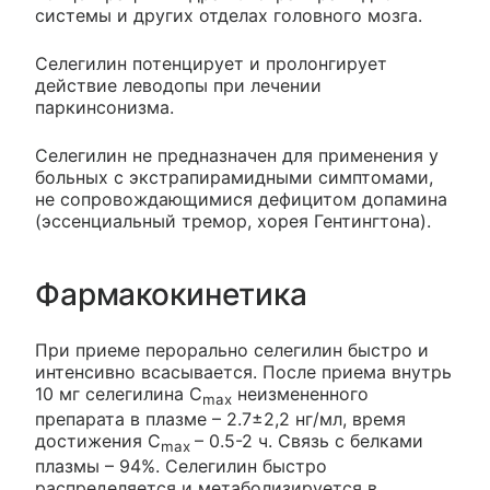
системы и других отделах головного мозга.
Селегилин потенцирует и пролонгирует
действие леводопы при лечении
паркинсонизма.
Селегилин не предназначен для применения у
больных с экстрапирамидными симптомами,
не сопровождающимися дефицитом допамина
(эссенциальный тремор, хорея Гентингтона).
Фармакокинетика
При приеме перорально селегилин быстро и
интенсивно всасывается. После приема внутрь
10 мг селегилина C
неизмененного
max
препарата в плазме – 2.7±2,2 нг/мл, время
достижения C
– 0.5-2 ч. Связь с белками
max
плазмы – 94%. Селегилин быстро
распределяется и метаболизируется в