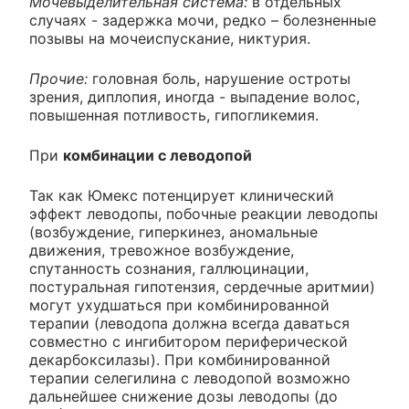
Мочевыделительная система:
в отдельных
случаях - задержка мочи, редко – болезненные
позывы на мочеиспускание, никтурия.
Прочие:
головная боль, нарушение остроты
зрения, диплопия, иногда - выпадение волос,
повышенная потливость, гипогликемия.
При
комбинации с леводопой
Так как Юмекс потенцирует клинический
эффект леводопы, побочные реакции леводопы
(возбуждение, гиперкинез, аномальные
движения, тревожное возбуждение,
спутанность сознания, галлюцинации,
постуральная гипотензия, сердечные аритмии)
могут ухудшаться при комбинированной
терапии (леводопа должна всегда даваться
совместно с ингибитором периферической
декарбоксилазы). При комбинированной
терапии селегилина с леводопой возможно
дальнейшее снижение дозы леводопы (до