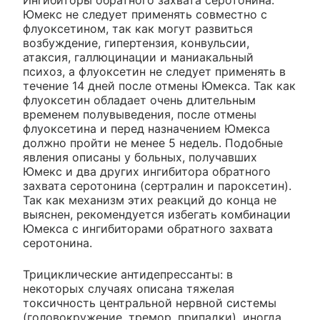
Ингибиторы обратного захвата серотонина:
Юмекс не следует применять совместно с
флуоксетином, так как могут развиться
возбуждение, гипертензия, конвульсии,
атаксия, галлюцинации и маниакальный
психоз, а флуоксетин не следует применять в
течение 14 дней после отмены Юмекса. Так как
флуоксетин обладает очень длительным
временем полувыведения, после отмены
флуоксетина и перед назначением Юмекса
должно пройти не менее 5 недель. Подобные
явления описаны у больных, получавших
Юмекс и два других ингибитора обратного
захвата серотонина (сертралин и пароксетин).
Так как механизм этих реакций до конца не
выяснен, рекомендуется избегать комбинации
Юмекса с ингибиторами обратного захвата
серотонина.
Трициклические антидепрессанты: в
некоторых случаях описана тяжелая
токсичность центральной нервной системы
(головокружение, тремор, припадки), иногда