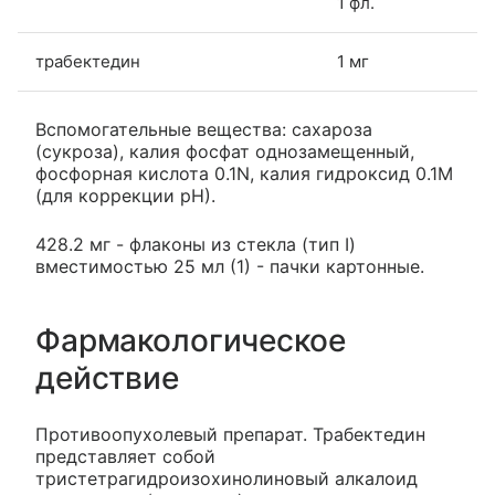
1 фл.
трабектедин
1 мг
Вспомогательные вещества: сахароза
(сукроза), калия фосфат однозамещенный,
фосфорная кислота 0.1N, калия гидроксид 0.1М
(для коррекции рН).
428.2 мг - флаконы из стекла (тип I)
вместимостью 25 мл (1) - пачки картонные.
Фармакологическое
действие
Противоопухолевый препарат. Трабектедин
представляет собой
тристетрагидроизохинолиновый алкалоид