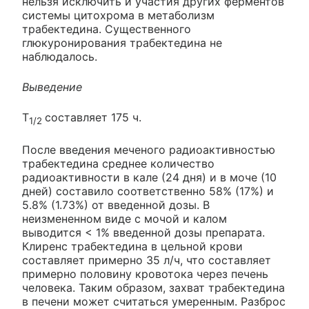
нельзя исключить и участия других ферментов
системы цитохрома в метаболизм
трабектедина. Существенного
глюкуронирования трабектедина не
наблюдалось.
Выведение
T
составляет 175 ч.
1/2
После введения меченого радиоактивностью
трабектедина среднее количество
радиоактивности в кале (24 дня) и в моче (10
дней) составило соответственно 58% (17%) и
5.8% (1.73%) от введенной дозы. В
неизмененном виде с мочой и калом
выводится < 1% введенной дозы препарата.
Клиренс трабектедина в цельной крови
составляет примерно 35 л/ч, что составляет
примерно половину кровотока через печень
человека. Таким образом, захват трабектедина
в печени может считаться умеренным. Разброс