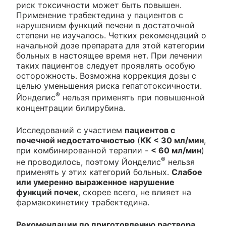
риск токсичности может быть повышен.
Применение трабектедина у пациентов с
нарушением функций печени в достаточной
степени не изучалось. Четких рекомендаций о
начальной дозе препарата для этой категории
больных в настоящее время нет. При лечении
таких пациентов следует проявлять особую
осторожность. Возможна коррекция дозы с
целью уменьшения риска гепатотоксичности.
®
Йонделис
нельзя применять при повышенной
концентрации билирубина.
Исследований с участием
пациентов с
почечной недостаточностью
(
КК < 30 мл/мин
,
при комбинированной терапии -
< 60 мл/мин
)
®
не проводилось, поэтому Йонделис
нельзя
применять у этих категорий больных.
Слабое
или умеренно выраженное нарушение
функций почек
, скорее всего, не влияет на
фармакокинетику трабектедина.
Рекомендации по приготовлению раствора