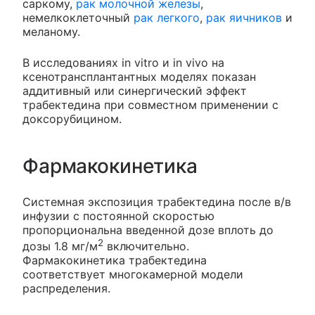
саркому,
рак молочной железы
,
немелкоклеточный
рак легкого
,
рак яичников
и
меланому.
В исследованиях in vitro и in vivo на
ксенотрансплантантных моделях показан
аддитивный или синергический эффект
трабектедина при совместном применении с
доксорубицином.
Фармакокинетика
Системная экспозиция трабектедина после в/в
инфузии с постоянной скоростью
пропорциональна введенной дозе вплоть до
2
дозы 1.8 мг/м
включительно.
Фармакокинетика трабектедина
соответствует многокамерной модели
распределения.