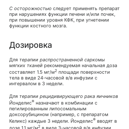
С осторожностью
следует применять препарат
при нарушениях функции печени и/или почек,
при повышении уровня КФК, при угнетении
функции костного мозга.
Дозировка
Для
терапии распространенной саркомы
мягких тканей
рекомендуемая начальная доза
2
составляет 1.5 мг/м
площади поверхности
тела в виде 24-часовой в/в инфузии с
интервалом в 3 недели.
Для
терапии рецидивирующего рака яичников
®
Йонделис
назначают в комбинации с
пегилированным липосомальным
доксорубицином (например, с препаратом
®
Келикс) каждые 3 недели. Йонделис
вводят в
2
дозе 1.1 мг/м
в виде 3-часовой в/в инфузии