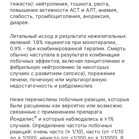
тяжести):
нейтропения, тошнота, рвота,
повышение активности АСТ и АЛТ, анемия,
слабость, тромбоцитопения, анорексия,
диарея.
Летальный исход в результате нежелательных
явлений:
1.9% пациентов при монотерапии,
0.9% - при комбинированной терапии. Смерть
обычно наступала в результате комбинации
побочных эффектов, включая панцитопению и
фебрильную нейтропению (в некоторых
случаях с развитием сепсиса), поражение
печени, почечную или мультиорганную
недостаточность и рабдомиолиз.
Ниже перечислены побочные реакции, которые
были расценены как вероятно или возможно
связанные с применением препарата
®
Йонделис
и которые наблюдались в ≥1%
случаев. Определение частоты побочных
реакций: очень часто (≥ 1/10), часто (от <1/10
до ≥ 1/100), нечасто (от <1/100 до ≥ 1/1000). В