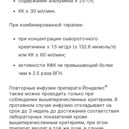
содержании альбумина ≥ 25 г/л;
КК ≥ 30 мл/мин.
При комбинированной терапии:
при концентрации сывороточного
креатинина ≤ 1.5 мг/дл (≤ 132.6 мкмоль/л)
или КК ≥ 60 мл/мин;
активности КФК не превышающей более
чем в 2.5 раза ВГН.
®
Повторные инфузии препарата Йонделис
также можно проводить только при
соблюдении вышеперечисленных критериев. В
противном случае инфузию откладывают на
срок до 3 недель до достижения соответствия
лабораторных показателей крови
вышеперечисленным критериям, при этом
препарат вводят в той же дозе, в случае