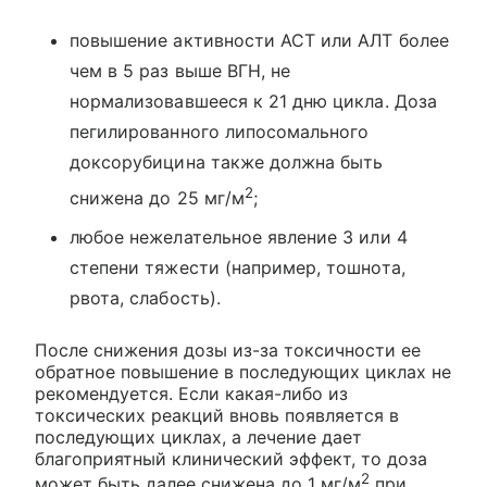
повышение активности ACT или АЛТ более
чем в 5 раз выше ВГН, не
нормализовавшееся к 21 дню цикла. Доза
пегилированного липосомального
доксорубицина также должна быть
2
снижена до 25 мг/м
;
любое нежелательное явление 3 или 4
степени тяжести (например, тошнота,
рвота, слабость).
После снижения дозы из-за токсичности ее
обратное повышение в последующих циклах не
рекомендуется. Если какая-либо из
токсических реакций вновь появляется в
последующих циклах, а лечение дает
благоприятный клинический эффект, то доза
2
может быть далее снижена до 1 мг/м
при