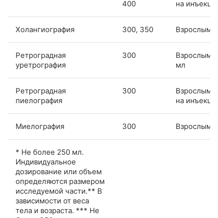
400
на инъекц
Холангиография
300, 350
Взрослым: 
Ретроградная
300
Взрослым: 
уретрография
мл
Ретроградная
300
Взрослым: 
пиелография
на инъекц
Миелография
300
Взрослым: 
* Не более 250 мл.
Индивидуальное
дозирование или объем
определяются размером
исследуемой части.** В
зависимости от веса
тела и возраста. *** Не