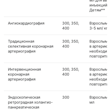
мл для выб
инъекций д
Детям**
Ангиокардиография
300, 350,
Взрослым*
400
3-5 мл/ кг
Традиционная
300, 350,
Взрослым: 
селективная коронарная
400
в артерию, 
артериография
необходим
повторить
Интервенционная
300, 350,
Взрослым: 
коронарная
400
в артерию, 
артериография
необходим
повторить
Эндоскопическая
300
Взрослым: 
ретроградная холангио-
мл
панкреатическая