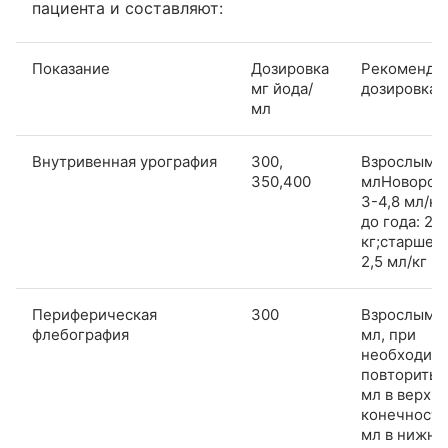
пациента и составляют:
Показание
Дозировка
Рекоменду
мг йода/
дозировка
мл
Внутривенная урография
300,
Взрослым: 
350,400
млНоворож
3-4,8 мл/кг
до года: 2,
кг;старше 1 
2,5 мл/кг
Периферическая
300
Взрослым: 
флебография
мл, при
необходим
повторить (
мл в верхн
конечности
мл в нижни