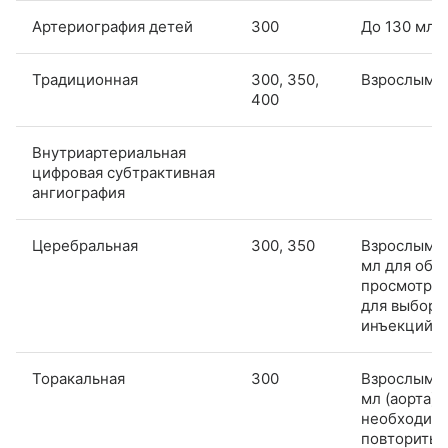
Артериография детей
300
До 130 мл*
Традиционная
300, 350,
Взрослым*
400
Внутриартериальная
цифровая субтрактивная
ангиография
Церебральная
300, 350
Взрослым: 
мл для общ
просмотра,
для выбор
инъекций Д
Торакальная
300
Взрослым*:
мл (аорта),
необходим
повторить, 