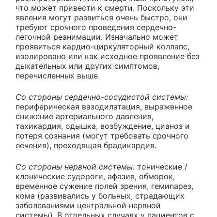
что может привести к смерти. Поскольку эти
явления могут развиться очень быстро, они
требуют срочного проведения сердечно-
легочной реанимации. Изначально может
проявиться кардио-циркуляторный коллапс,
изолировано или как исходное проявление без
дыхательных или других симптомов,
перечисленных выше.
Со стороны сердечно-сосудистой системы:
периферическая вазодилатация, выраженное
снижение артериального давления,
тахикардия, одышка, возбуждение, цианоз и
потеря сознания (могут требовать срочного
лечения), преходящая брадикардия.
Со стороны нервной системы:
тонические /
клонические судороги, афазия, обморок,
временное сужение полей зрения, гемипарез,
кома (развивались у больных, страдающих
заболеваниями центральной нервной
системы). В отдельных случаях у пациентов с