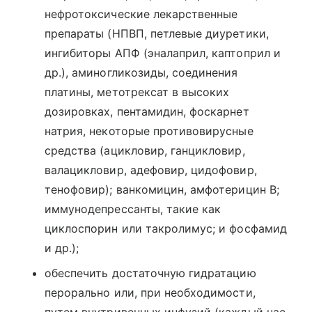
нефротоксические лекарственные
препараты (НПВП, петлевые диуретики,
ингибиторы АПФ (эналаприл, каптоприл и
др.), аминогликозиды, соединения
платины, метотрексат в высоких
дозировках, пентамидин, фоскарнет
натрия, некоторые противовирусные
средства (ацикловир, ганцикловир,
валацикловир, адефовир, цидофовир,
тенофовир); ванкомицин, амфотерицин В;
иммунодепрессанты, такие как
циклоспорин или такролимус; и фосфамид
и др.);
обеспечить достаточную гидратацию
перорально или, при необходимости,