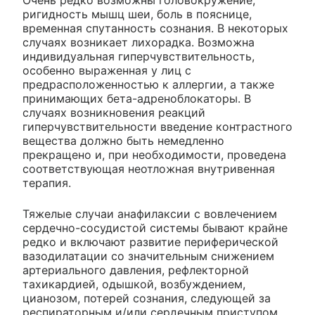
Очень редко возможны головокружение,
ригидность мышц шеи, боль в пояснице,
временная спутанность сознания. В некоторых
случаях возникает лихорадка. Возможна
индивидуальная гиперчувствительность,
особенно выраженная у лиц с
предрасположенностью к аллергии, а также
принимающих бета-адреноблокаторы. В
случаях возникновения реакций
гиперчувствительности введение контрастного
вещества должно быть немедленно
прекращено и, при необходимости, проведена
соответствующая неотложная внутривенная
терапия.
Тяжелые случаи анафилаксии с вовлечением
сердечно-сосудистой системы бывают крайне
редко и включают развитие периферической
вазодилатации со значительным снижением
артериального давления, рефлекторной
тахикардией, одышкой, возбуждением,
цианозом, потерей сознания, следующей за
респираторным и/или сердечным приступом,