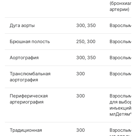
(бронхиаль
артерии)
Дуга аорты
300, 350
Взрослым*
Брюшная полость
250, 300
Взрослым*
Аортография
300, 350
Взрослым*
Транслюмбальная
300
Взрослым*
аортография
Периферическая
300
Взрослым*:
артериография
для выбор
инъекций д
млДетям**
Традиционная
300
Взрослым*: