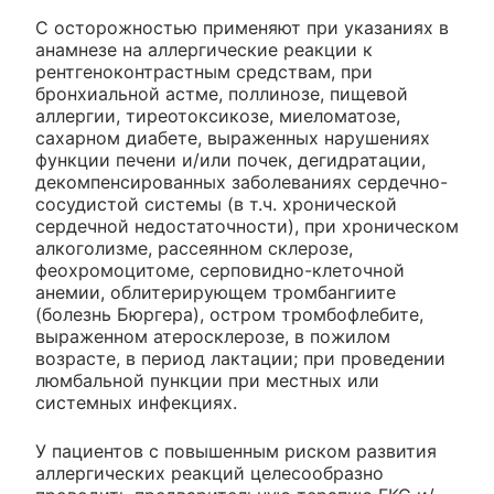
С осторожностью применяют при указаниях в
анамнезе на аллергические реакции к
рентгеноконтрастным средствам, при
бронхиальной астме, поллинозе, пищевой
аллергии, тиреотоксикозе, миеломатозе,
сахарном диабете, выраженных нарушениях
функции печени и/или почек, дегидратации,
декомпенсированных заболеваниях сердечно-
сосудистой системы (в т.ч. хронической
сердечной недостаточности), при хроническом
алкоголизме, рассеянном склерозе,
феохромоцитоме, серповидно-клеточной
анемии, облитерирующем тромбангиите
(болезнь Бюргера), остром тромбофлебите,
выраженном атеросклерозе, в пожилом
возрасте, в период лактации; при проведении
люмбальной пункции при местных или
системных инфекциях.
У пациентов с повышенным риском развития
аллергических реакций целесообразно