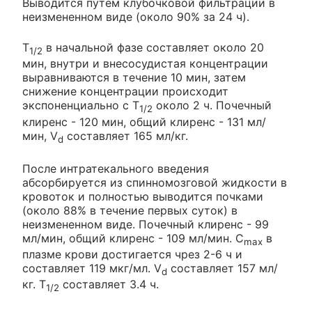
Выводится путем клубочковой фильтрации в
неизмененном виде (около 90% за 24 ч).
T
в начальной фазе составляет около 20
1/2
мин, внутри и внесосудистая концентрации
выравниваются в течение 10 мин, затем
снижение концентрации происходит
экспоненциально с T
около 2 ч. Почечный
1/2
клиренс - 120 мин, общий клиренс - 131 мл/
мин, V
составляет 165 мл/кг.
d
После интратекального введения
абсорбируется из спинномозговой жидкости в
кровоток и полностью выводится почками
(около 88% в течение первых суток) в
неизмененном виде. Почечный клиренс - 99
мл/мин, общий клиренс - 109 мл/мин. C
в
max
плазме крови достигается чрез 2-6 ч и
составляет 119 мкг/мл. V
составляет 157 мл/
d
кг. T
составляет 3.4 ч.
1/2