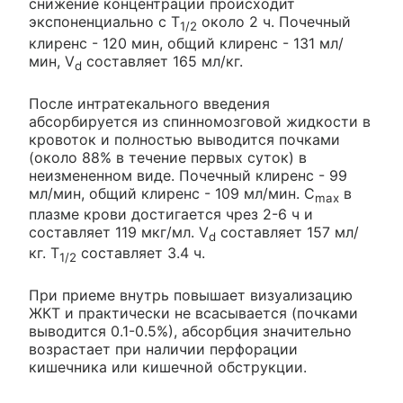
снижение концентрации происходит
экспоненциально с T
около 2 ч. Почечный
1/2
клиренс - 120 мин, общий клиренс - 131 мл/
мин, V
составляет 165 мл/кг.
d
После интратекального введения
абсорбируется из спинномозговой жидкости в
кровоток и полностью выводится почками
(около 88% в течение первых суток) в
неизмененном виде. Почечный клиренс - 99
мл/мин, общий клиренс - 109 мл/мин. C
в
max
плазме крови достигается чрез 2-6 ч и
составляет 119 мкг/мл. V
составляет 157 мл/
d
кг. T
составляет 3.4 ч.
1/2
При приеме внутрь повышает визуализацию
ЖКТ и практически не всасывается (почками
выводится 0.1-0.5%), абсорбция значительно
возрастает при наличии перфорации
кишечника или кишечной обструкции.