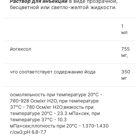
Раствор для инъекций
в виде прозрачной,
бесцветной или светло-желтой жидкости.
1
мл
йогексол
755
мг,
что соответствует содержанию йода
350
мг
осмоляльность при температуре 20°C -
760-928 Осм/кг Н2О, при температуре
37°C - 780 Осм/кг Н2О;вязкость при
температуре 20°C - 23.3 мПа×сек, при
температуре 37°C - 10.3
мПа×сек;плотность при 20°C - 1.370-1.430
г/см3;рН 6.8-7.7