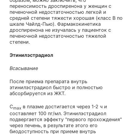
образом, можно заключить, что
переносимость дроспиренона у женщин с
печеночной недостаточностью легкой и
средней степени тяжести хорошая (класс B по
шкале Чайлд-Пью). Фармакокинетика
дроспиренона не изучалась у пациенток с
печеночной недостаточностью тяжелой
степени.
Этинилэстрадиол
Всасывание
После приема препарата внутрь
этинилэстрадиол быстро и полностью
абсорбируется из ЖКТ.
C
в плазме достигается через 1-2 ч и
max
составляет 100 пг/мл. Этинилэстрадиол
подвергается эффекту "первого прохождения"
через печень, в результате этого его
биодоступность при приеме внутрь