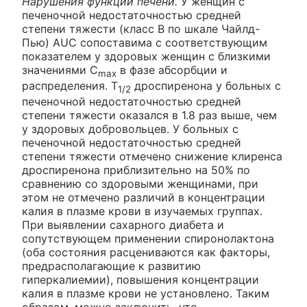
Нарушения функции печени.
У женщин с
печеночной недостаточностью средней
степени тяжести (класс B по шкале Чайлд-
Пью) AUC сопоставима с соответствующим
показателем у здоровых женщин с близкими
значениями C
в фазе абсорбции и
max
распределения. Т
дроспиренона у больных с
1/2
печеночной недостаточностью средней
степени тяжести оказался в 1.8 раз выше, чем
у здоровых добровольцев. У больных с
печеночной недостаточностью средней
степени тяжести отмечено снижение клиренса
дроспиренона приблизительно на 50% по
сравнению со здоровыми женщинами, при
этом не отмечено различий в концентрации
калия в плазме крови в изучаемых группах.
При выявлении сахарного диабета и
сопутствующем применении спиронолактона
(оба состояния расцениваются как факторы,
предрасполагающие к развитию
гиперкалиемии), повышения концентрации
калия в плазме крови не установлено. Таким