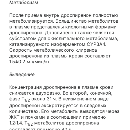
Метаболизм
После приема внутрь дроспиренон полностью
метаболизируется. Большинство метаболитов
в плазме представлены кислотными формами
дроспиренона. Дроспиренон также является
субстратом для окислительного метаболизма,
катализируемого изоферментом CYP3A4.
Скорость метаболического клиренса
дроспиренона из плазмы крови составляет
1.5±0.2 мл/мин/кг.
Выведение
Концентрация дроспиренона в плазме крови
снижается двухфазно. Во второй, конечной,
фазе T
около 31 ч. В неизмененном виде
1/2
дроспиренон экскретируется в следовых
количествах. Его метаболиты выводятся через
ЖКТ и почками в соотношении примерно
1.2:1.4. Т
метаболитов дроспиренона
1/2
составляет примерно 40 ч.