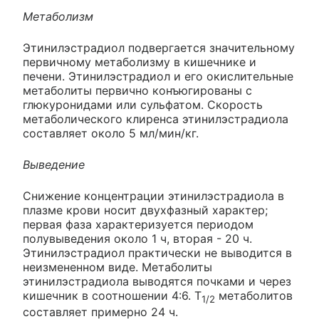
Метаболизм
Этинилэстрадиол подвергается значительному
первичному метаболизму в кишечнике и
печени. Этинилэстрадиол и его окислительные
метаболиты первично конъюгированы с
глюкуронидами или сульфатом. Скорость
метаболического клиренса этинилэстрадиола
составляет около 5 мл/мин/кг.
Выведение
Снижение концентрации этинилэстрадиола в
плазме крови носит двухфазный характер;
первая фаза характеризуется периодом
полувыведения около 1 ч, вторая - 20 ч.
Этинилэстрадиол практически не выводится в
неизмененном виде. Метаболиты
этинилэстрадиола выводятся почками и через
кишечник в соотношении 4:6. Т
метаболитов
1/2
составляет примерно 24 ч.