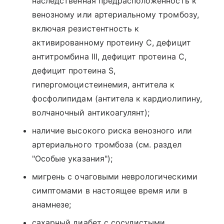
наследственная предрасположенность к
венозному или артериальному тромбозу,
включая резистентность к
активированному протеину С, дефицит
антитромбина III, дефицит протеина С,
дефицит протеина S,
гипергомоцистеинемия, антитела к
фосфолипидам (антитела к кардиолипину,
волчаночный антикоагулянт);
наличие высокого риска венозного или
артериального тромбоза (см. раздел
"Особые указания");
мигрень с очаговыми неврологическими
симптомами в настоящее время или в
анамнезе;
сахарный диабет с сосудистыми