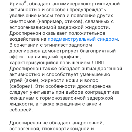
®
Ярина
, обладает антиминералокортикоидной
активностью и способен предупреждать
увеличение массы тела и появление других
симптомов (например, отеков), связанных с
эстрогензависимой задержкой жидкости.
Дроспиренон оказывает положительное
воздействие на
предменструальный синдром
.
В сочетании с этинилэстрадиолом
дроспиренон демонстрирует благоприятный
эффект на липидный профиль,
характеризующийся повышением ЛПВП.
Дроспиренон также обладает антиандрогенной
активностью и способствует уменьшению
угрей (акне), жирности кожи и волос
(себореи). Эти особенности дроспиренона
следует учитывать при выборе контрацептива
женщинам с гормонозависимой задержкой
жидкости, а также женщинам с акне и
себореей.
Дроспиренон не обладает андрогенной,
эстрогенной, глюкокортикоидной и