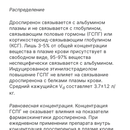
Распределение
Дроспиренон связывается с альбумином
плазмы и не связывается с глобулином,
связывающим половые гормоны (ГСПГ) или
кортикостероид-связывающим глобулином
(КСГ). Лишь 3-5% от общей концентрации
вещества в плазме крови присутствует в
свободном виде, 95-97% вещества
неспецифически связывается с альбумином.
Индуцированное этинилэстрадиолом
повышение ГСПГ не влияет на связывание
дроспиренона с белками плазмы крови.
Средний кажущийся V
составляет 3.7±1.2 л/
d
кг.
Равновесная концентрация.
Концентрация
ГСПГ не оказывает влияния на показатели
фармакокинетики дроспиренона. При
ежедневном применении препарата внутрь
концентрация дроспиренона в плазме крови