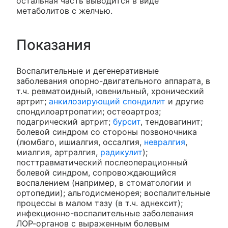
остальная часть выводится в виде
метаболитов с желчью.
Показания
Воспалительные и дегенеративные
заболевания опорно-двигательного аппарата, в
т.ч. ревматоидный, ювенильный, хронический
артрит;
анкилозирующий спондилит
и другие
спондилоартропатии; остеоартроз;
подагрический артрит;
бурсит
, тендовагинит;
болевой синдром со стороны позвоночника
(люмбаго, ишиалгия, оссалгия,
невралгия
,
миалгия, артралгия,
радикулит
);
посттравматический послеоперационный
болевой синдром, сопровождающийся
воспалением (например, в стоматологии и
ортопедии); альгодисменорея; воспалительные
процессы в малом тазу (в т.ч. аднексит);
инфекционно-воспалительные заболевания
ЛОР-органов с выраженным болевым