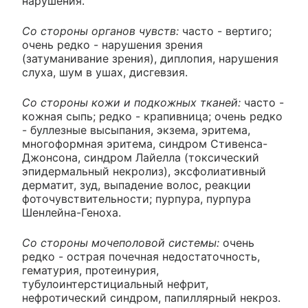
нарушения.
Со стороны органов чувств:
часто - вертиго;
очень редко - нарушения зрения
(затуманивание зрения), диплопия, нарушения
слуха, шум в ушах, дисгевзия.
Со стороны кожи и подкожных тканей:
часто -
кожная сыпь; редко - крапивница; очень редко
- буллезные высыпания, экзема, эритема,
многоформная эритема, синдром Стивенса-
Джонсона, синдром Лайелла (токсический
эпидермальный некролиз), эксфолиативный
дерматит, зуд, выпадение волос, реакции
фоточувствительности; пурпура, пурпура
Шенлейна-Геноха.
Со стороны мочеполовой системы:
очень
редко - острая почечная недостаточность,
гематурия, протеинурия,
тубулоинтерстициальный нефрит,
нефротический синдром, папиллярный некроз.