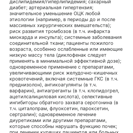
дислипидемия/гиперлипидемия; сахарный
диабет; артериальная гипертензия;
значительное уменьшение ОЦК любой
этиологии (например, в периоды до и после
массивных хирургических вмешательств);
риск развития тромбозов (в т.ч. инфаркта
миокарда и инсульта); системные заболевания
соединительной ткани; пациенты пожилого
возраста, особенно ослабленные или имеющие
низкую массу тела (диклофенак следует
применять в минимальной эффективной дозе);
одновременное применение с препаратами,
увеличивающими риск желудочно-кишечных
кровотечений, включая системные ГКС (в т.ч.
преднизолон), антикоагулянты (в т.ч.
варфарин), антиагреганты (в т.ч. клопидогрел,
ацетилсалициловая кислота), селективные
ингибиторы обратного захвата серотонина (в
т.ч. циталопрам, флуоксетин, пароксетин,
сертралин); одновременное лечение
диуретиками или другими препаратами,
которые способны нарушать функцию почек;
при лечении курящих пациентов или больных,