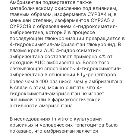
Амбризентан подвергается также
метаболическому окислению под влиянием,
главным образом, изофермента CYP3A4 и, в
меньшей степени, изоферментов CYP3A5 и
CYP2C19 с образованием 4-гидроксиметил-
амбризентана, который в процессе
последующей глюкуронизации превращается в
4-гидроксиметил-амбризентан глюкуронид. В
плазме крови AUC 4-гидроксиметил-
амбризентана составляет примерно 4% от
исходной AUC амбризентана. Более того,
связывающая способность 4-гидроксиметил-
амбризентана в отношении ЕТ
-рецепторов
А
более чем в 100 раз ниже, чем у амбризентана.
В связи с этим, можно считать, что 4-
гидроксиметил-амбризентан не играет
значимой роли в фармакологической
активности амбризентана.
В исследованиях in vitro с культурами
крысиных и человеческих гепатоцитов было
показано, что амбризентан является