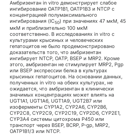
Амбризентан in vitro демонстрирует слабое
ингибирование ОАТР1В1, ОАТР1В3 и NTCP с
концентрацией полумаксимального
ингибирования (IC
) при значениях 47 мкМ, 45
50
мкМ и приблизительно 100 мкМ
соответственно. В исследованиях in vitro с
культурами крысиных и человеческих
гепатоцитов не было продемонстрировано
доказательств того, что амбризентан
ингибирует NTCP, ОАТР, BSEP и MRP2. Кроме
этого, амбризентан не стимулирует MRP2, Pgp
или BSEP экспрессии белка в культурах
крысиных гепатоцитов. На основании данных,
полученных in vitro на обеих культурах, не
ожидается, что амбризентан в клинически
значимых концентрациях может влиять на
UGT1A1, UGT1A6, UGT1A9, UGT2B7 или
изоферменты CYP1A2, CYP2A6, CYP2B6,
CYP2C8, CYP2C9, CYP2C19, CYP2D6, CYP2E1,
CYP3A4 системы цитохрома Р450 или
транспорт через BSEP, BCRP, Р-gp, MRP2,
ОАТР1В1/3 или NTCP.