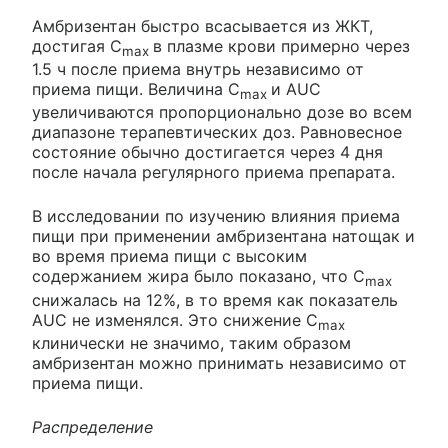
Амбризентан быстро всасывается из ЖКТ,
достигая C
в плазме крови примерно через
max
1.5 ч после приема внутрь независимо от
приема пищи. Величина C
и AUC
max
увеличиваются пропорционально дозе во всем
диапазоне терапевтических доз. Равновесное
состояние обычно достигается через 4 дня
после начала регулярного приема препарата.
В исследовании по изучению влияния приема
пищи при применении амбризентана натощак и
во время приема пищи с высоким
содержанием жира было показано, что C
max
снижалась на 12%, в то время как показатель
AUC не изменялся. Это снижение C
max
клинически не значимо, таким образом
амбризентан можно принимать независимо от
приема пищи.
Распределение