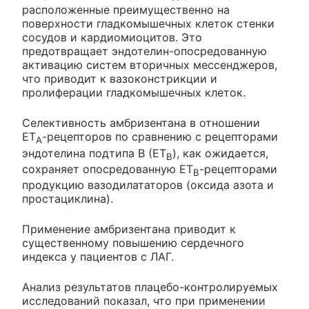
расположенные преимущественно на
поверхности гладкомышечных клеток стенки
сосудов и кардиомиоцитов. Это
предотвращает эндотелин-опосредованную
активацию систем вторичных мессенджеров,
что приводит к вазоконстрикции и
пролиферации гладкомышечных клеток.
Селективность амбризентана в отношении
ЕТ
-рецепторов по сравнению с рецепторами
A
эндотелина подтипа B (ЕТ
), как ожидается,
B
сохраняет опосредованную ЕТ
-рецепторами
B
продукцию вазодилататоров (оксида азота и
простациклина).
Применение амбризентана приводит к
существенному повышению сердечного
индекса у пациентов с ЛАГ.
Анализ результатов плацебо-контролируемых
исследований показал, что при применении