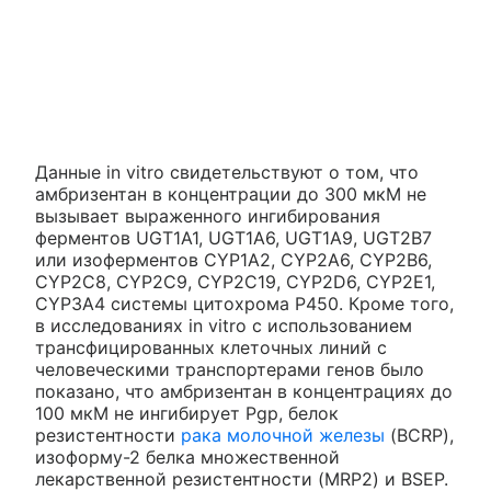
Данные in vitro свидетельствуют о том, что
амбризентан в концентрации до 300 мкМ не
вызывает выраженного ингибирования
ферментов UGT1A1, UGT1A6, UGT1A9, UGT2B7
или изоферментов CYP1A2, CYP2A6, CYP2B6,
CYP2C8, CYP2C9, CYP2C19, CYP2D6, CYP2E1,
CYP3A4 системы цитохрома Р450. Кроме того,
в исследованиях in vitro с использованием
трансфицированных клеточных линий с
человеческими транспортерами генов было
показано, что амбризентан в концентрациях до
100 мкМ не ингибирует Pgp, белок
резистентности
рака молочной железы
(BCRP),
изоформу-2 белка множественной
лекарственной резистентности (MRP2) и BSEP.