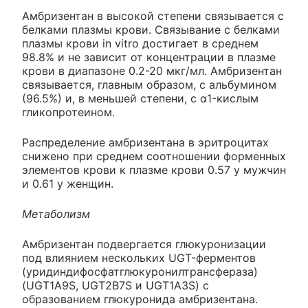
Амбризентан в высокой степени связывается с
белками плазмы крови. Связывание с белками
плазмы крови in vitro достигает в среднем
98.8% и не зависит от концентрации в плазме
крови в диапазоне 0.2-20 мкг/мл. Амбризентан
связывается, главным образом, с альбумином
(96.5%) и, в меньшей степени, с α1-кислым
гликопротеином.
Распределение амбризентана в эритроцитах
снижено при среднем соотношении форменных
элементов крови к плазме крови 0.57 у мужчин
и 0.61 у женщин.
Метаболизм
Амбризентан подвергается глюкуронизации
под влиянием нескольких UGT-ферментов
(уридиндифосфатглюкуронилтрансфераза)
(UGT1A9S, UGT2B7S и UGT1A3S) с
образованием глюкуронида амбризентана.