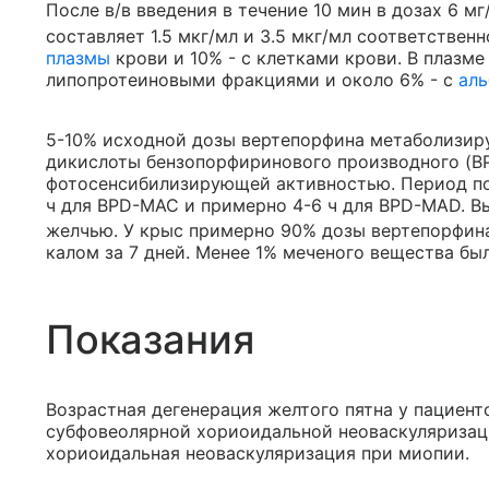
После в/в введения в течение 10 мин в дозах 6 мг
составляет 1.5 мкг/мл и 3.5 мкг/мл соответствен
плазмы
крови и 10% - с клетками крови. В плазм
липопротеиновыми фракциями и около 6% - с
ал
5-10% исходной дозы вертепорфина метаболизиру
дикислоты бензопорфиринового производного (BP
фотосенсибилизирующей активностью. Период по
ч для BPD-MAC и примерно 4-6 ч для BPD-MAD. В
желчью. У крыс примерно 90% дозы вертепорфина
калом за 7 дней. Менее 1% меченого вещества бы
Показания
Возрастная дегенерация желтого пятна у пациен
субфовеолярной хориоидальной неоваскуляризац
хориоидальная неоваскуляризация при миопии.