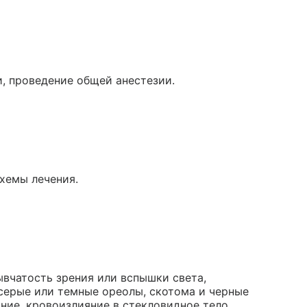
, проведение общей анестезии.
хемы лечения.
вчатость зрения или вспышки света,
(серые или темные ореолы, скотома и черные
яние, кровоизлияние в стекловидное тело.