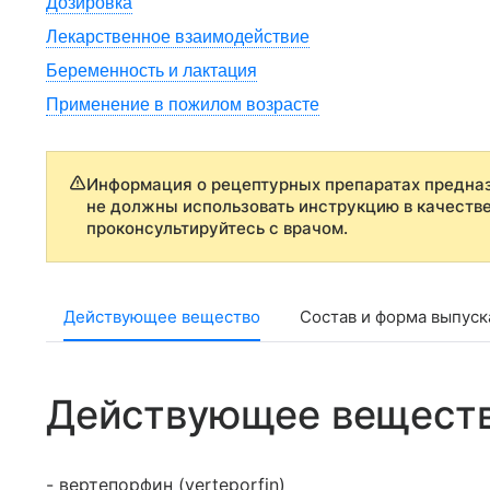
Дозировка
Лекарственное взаимодействие
Беременность и лактация
Применение в пожилом возрасте
Информация о рецептурных препаратах предназ
не должны использовать инструкцию в качеств
проконсультируйтесь с врачом.
Действующее вещество
Состав и форма выпуск
Действующее вещест
- вертепорфин (verteporfin)