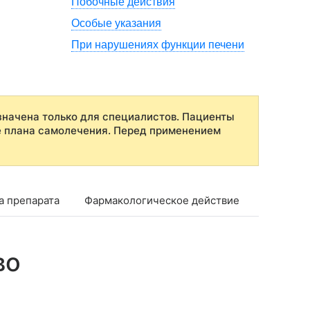
Побочные действия
Особые указания
При нарушениях функции печени
начена только для специалистов. Пациенты
е плана самолечения. Перед применением
а препарата
Фармакологическое действие
Фармако
во