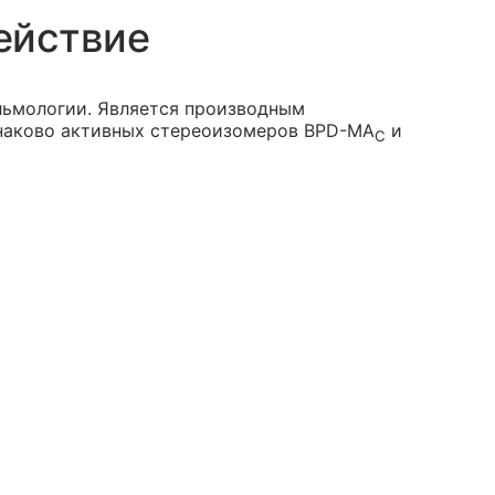
ействие
льмологии. Является производным
инаково активных стереоизомеров BPD-MA
и
C