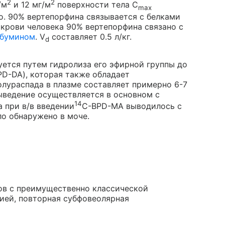
2
2
/м
и 12 мг/м
поверхности тела С
max
но. 90% вертепорфина связывается с белками
е крови человека 90% вертепорфина связано с
ьбумином
. V
составляет 0.5 л/кг.
d
ется путем гидролиза его эфирной группы до
D-DA), которая также обладает
лураспада в плазме составляет примерно 6-7
ыведение осуществляется в основном с
14
 при в/в введении
C-BPD-MA выводилось с
ло обнаружено в моче.
тов с преимущественно классической
ией, повторная субфовеолярная