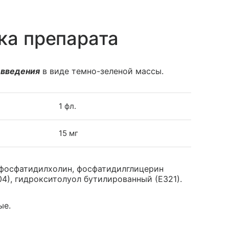
ка препарата
 введения
в виде темно-зеленой массы.
1 фл.
15 мг
лфосфатидилхолин, фосфатидилглицерин
04), гидрокситолуол бутилированный (Е321).
ые.