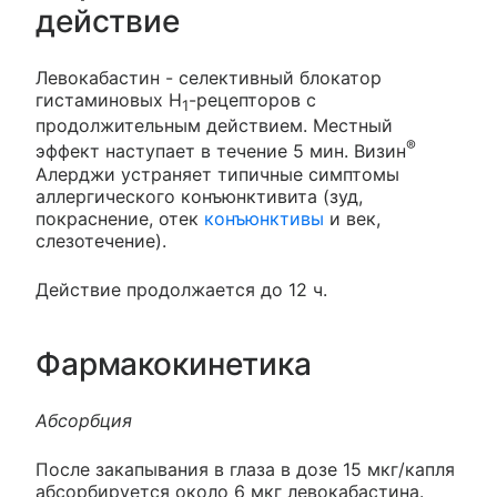
действие
Левокабастин - селективный блокатор
гистаминовых Н
-рецепторов с
1
продолжительным действием. Местный
®
эффект наступает в течение 5 мин. Визин
Алерджи устраняет типичные симптомы
аллергического конъюнктивита (зуд,
покраснение, отек
конъюнктивы
и век,
слезотечение).
Действие продолжается до 12 ч.
Фармакокинетика
Абсорбция
После закапывания в глаза в дозе 15 мкг/капля
абсорбируется около 6 мкг левокабастина.