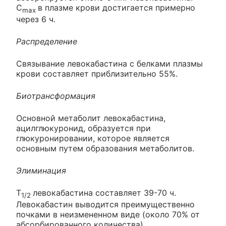
C
в плазме крови достигается примерно
max
через 6 ч.
Распределение
Связывание левокабастина с белками плазмы
крови составляет приблизительно 55%.
Биотрансформация
Основной метаболит левокабастина,
ацилглюкуронид, образуется при
глюкуронировании, которое является
основным путем образования метаболитов.
Элиминация
T
левокабастина составляет 39-70 ч.
1/2
Левокабастин выводится преимущественно
почками в неизмененном виде (около 70% от
абсорбированного количества).