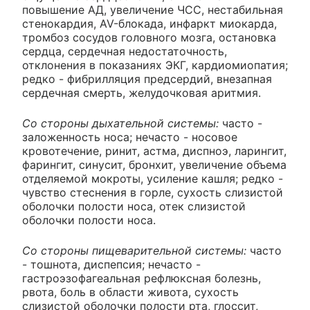
повышение АД, увеличение ЧСС, нестабильная
стенокардия, AV-блокада, инфаркт миокарда,
тромбоз сосудов головного мозга, остановка
сердца, сердечная недостаточность,
отклонения в показаниях ЭКГ, кардиомиопатия;
редко - фибрилляция предсердий, внезапная
сердечная смерть, желудочковая аритмия.
Со стороны дыхательной системы:
часто -
заложенность носа; нечасто - носовое
кровотечение, ринит, астма, диспноэ, ларингит,
фарингит, синусит, бронхит, увеличение объема
отделяемой мокроты, усиление кашля; редко -
чувство стеснения в горле, сухость слизистой
оболочки полости носа, отек слизистой
оболочки полости носа.
Со стороны пищеварительной системы:
часто
- тошнота, диспепсия; нечасто -
гастроэзофагеальная рефлюксная болезнь,
рвота, боль в области живота, сухость
слизистой оболочки полости рта, глоссит,