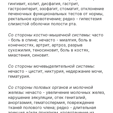
гингивит, колит, дисфагия, гастрит,
гастроэнтерит, эзофагит, стоматит, отклонение
печеночных функциональных тестов от нормы,
ректальное кровотечение; редко - гипестезия
слизистой оболочки полости рта.
Со стороны костно-мышечной системы:
часто
- боль в спине; нечасто - миалгия, боль в
конечностях, артрит, артроз, разрыв
сухожилия, теносиновит, боль в костях,
миастения, синовит.
Со стороны мочевыделительной системы:
нечасто - цистит, никтурия, недержание мочи,
гематурия.
Со стороны половых органов и молочной
железы:
нечасто - увеличение молочных желез,
нарушение эякуляции, отек гениталий,
аноргазмия, гематоспермия, повреждение
тканей полового члена; редко - длительная
эрекция и/или приапизм, кровотечение из