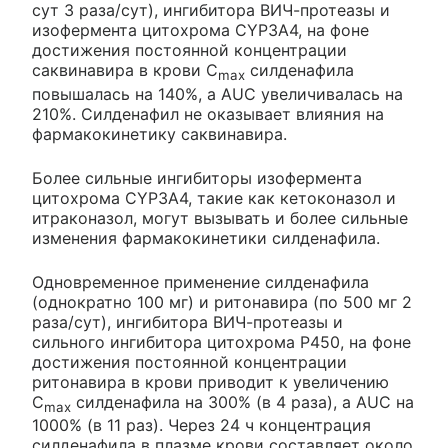
сут 3 раза/сут), ингибитора ВИЧ-протеазы и
изофермента цитохрома CYP3A4, на фоне
достижения постоянной концентрации
саквинавира в крови C
силденафила
max
повышалась на 140%, a AUC увеличивалась на
210%. Силденафил не оказывает влияния на
фармакокинетику саквинавира.
Более сильные ингибиторы изофермента
цитохрома CYP3A4, такие как кетоконазол и
итраконазол, могут вызывать и более сильные
изменения фармакокинетики силденафила.
Одновременное применение силденафила
(однократно 100 мг) и ритонавира (по 500 мг 2
раза/сут), ингибитора ВИЧ-протеазы и
сильного ингибитора цитохрома Р450, на фоне
достижения постоянной концентрации
ритонавира в крови приводит к увеличению
C
силденафила на 300% (в 4 раза), a AUC на
max
1000% (в 11 раз). Через 24 ч концентрация
силденафила в плазме крови составляет около