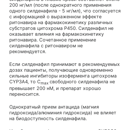
200 нг/мл (после однократного применения
одного силденафила - 5 нг/мл), что согласуется
с информацией о выраженном эффекте
ритонавира на фармакокинетику различных
субстратов цитохрома Р450. Силденафил не
оказывает влияния на фармакокинетику
ритонавира. Сочетанное применение
силденафила с ритонавиром не
рекомендуется.
Если силденафил принимают в рекомендуемых
дозах пациенты, получающие одновременно
сильные ингибиторы изофермента цитохрома
CYP3A4, то C
свободного силденафила не
max
превышает 200 нМ, и препарат хорошо
переносится.
Однократный прием антацида (магния
гидроксида/алюминия гидроксида) не влияет
на биодоступность силденафила.