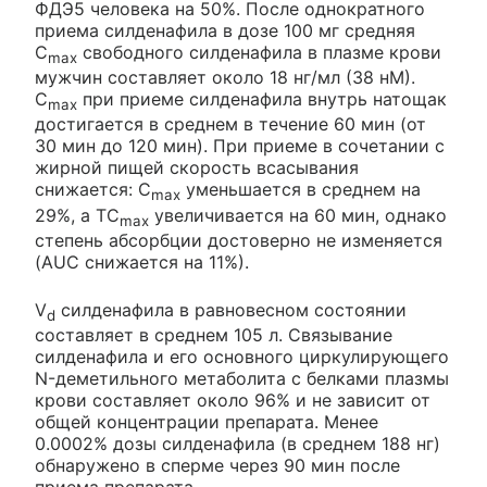
ФДЭ5 человека на 50%. После однократного
приема силденафила в дозе 100 мг средняя
C
свободного силденафила в плазме крови
max
мужчин составляет около 18 нг/мл (38 нМ).
C
при приеме силденафила внутрь натощак
max
достигается в среднем в течение 60 мин (от
30 мин до 120 мин). При приеме в сочетании с
жирной пищей скорость всасывания
снижается: C
уменьшается в среднем на
max
29%, а ТC
увеличивается на 60 мин, однако
max
степень абсорбции достоверно не изменяется
(AUC снижается на 11%).
V
силденафила в равновесном состоянии
d
составляет в среднем 105 л. Связывание
силденафила и его основного циркулирующего
N-деметильного метаболита с белками плазмы
крови составляет около 96% и не зависит от
общей концентрации препарата. Менее
0.0002% дозы силденафила (в среднем 188 нг)
обнаружено в сперме через 90 мин после
приема препарата.