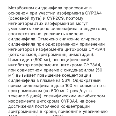
Метаболизм силденафила происходит в
основном при участии изофермента CYP3A4
(основной путь) и CYP2C9, поэтому
ингибиторы этих изоферментов могут
уменьшить клиренс силденафила, а индукторы,
соответственно, увеличить клиренс
силденафила. Отмечено снижение клиренса
силденафила при одновременном применении
ингибиторов изофермента цитохрома CYP3A4
(кетоконазол, эритромицин, циметидин).
Циметидин (800 мг), неспецифический
ингибитор изофермента цитохрома CYP3A4,
при совместном приеме с силденафилом (50
мг) вызывает повышение концентрации
силденафила в плазме на 56%. Однократный
прием силденафила в дозе 100 мг совместно с
эритромицином (по 500 мг 2 раза/сут в
течение 5 дней), специфическим ингибитором
изофермента цитохрома CYP3A4, на фоне
достижения постоянной концентрации
эритромицина в крови, приводит к увеличению