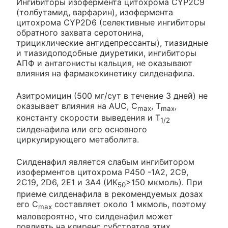
Ингибиторы изофермента цитохрома CYP2C9
(толбутамид, варфарин), изофермента
цитохрома CYP2D6 (селективные ингибиторы
обратного захвата серотонина,
трициклические антидепрессанты), тиазидные
и тиазидоподобные диуретики, ингибиторы
АПФ и антагонисты кальция, не оказывают
влияния на фармакокинетику силденафила.
Азитромицин (500 мг/сут в течение 3 дней) не
оказывает влияния на AUC, C
, Т
,
max
max
константу скорости выведения и Т
1/2
силденафила или его основного
циркулирующего метаболита.
Силденафил является слабым ингибитором
изоферментов цитохрома Р450 -1А2, 2С9,
2С19, 2D6, 2Е1 и 3А4 (ИК
>150 мкмоль). При
50
приеме силденафила в рекомендуемых дозах
его C
составляет около 1 мкмоль, поэтому
max
маловероятно, что силденафил может
повлиять на клиренс субстратов этих