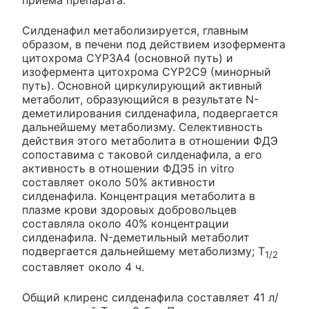
Силденафил метаболизируется, главным
образом, в печени под действием изофермента
цитохрома CYP3A4 (основной путь) и
изофермента цитохрома CYP2C9 (минорный
путь). Основной циркулирующий активный
метаболит, образующийся в результате N-
деметилирования силденафила, подвергается
дальнейшему метаболизму. Селективность
действия этого метаболита в отношении ФДЭ
сопоставима с таковой силденафила, а его
активность в отношении ФДЭ5 in vitro
составляет около 50% активности
силденафила. Концентрация метаболита в
плазме крови здоровых добровольцев
составляла около 40% концентрации
силденафила. N-деметильный метаболит
подвергается дальнейшему метаболизму; T
1/2
составляет около 4 ч.
Общий клиренс силденафила составляет 41 л/