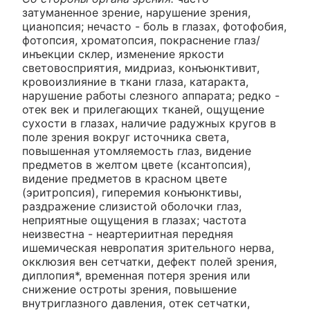
затуманенное зрение, нарушение зрения,
цианопсия; нечасто - боль в глазах, фотофобия,
фотопсия, хроматопсия, покраснение глаз/
инъекции склер, изменение яркости
световосприятия, мидриаз, конъюнктивит,
кровоизлияние в ткани глаза, катаракта,
нарушение работы слезного аппарата; редко -
отек век и прилегающих тканей, ощущение
сухости в глазах, наличие радужных кругов в
поле зрения вокруг источника света,
повышенная утомляемость глаз, видение
предметов в желтом цвете (ксантопсия),
видение предметов в красном цвете
(эритропсия), гиперемия конъюнктивы,
раздражение слизистой оболочки глаз,
неприятные ощущения в глазах; частота
неизвестна - неартериитная передняя
ишемическая невропатия зрительного нерва,
окклюзия вен сетчатки, дефект полей зрения,
диплопия*, временная потеря зрения или
снижение остроты зрения, повышение
внутриглазного давления, отек сетчатки,