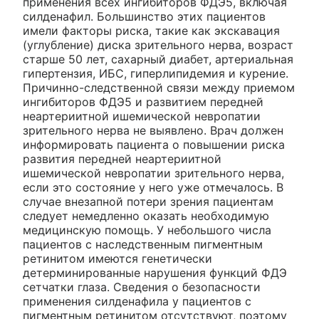
применения всех ингибиторов ФДЭ5, включая
силденафил. Большинство этих пациентов
имели факторы риска, такие как экскавация
(углубление) диска зрительного нерва, возраст
старше 50 лет, сахарный диабет, артериальная
гипертензия, ИБС, гиперлипидемия и курение.
Причинно-следственной связи между приемом
ингибиторов ФДЭ5 и развитием передней
неартериитной ишемической невропатии
зрительного нерва не выявлено. Врач должен
информировать пациента о повышении риска
развития передней неартериитной
ишемической невропатии зрительного нерва,
если это состояние у него уже отмечалось. В
случае внезапной потери зрения пациентам
следует немедленно оказать необходимую
медицинскую помощь. У небольшого числа
пациентов с наследственным пигментным
ретинитом имеются генетически
детерминированные нарушения функций ФДЭ
сетчатки глаза. Сведения о безопасности
применения силденафила у пациентов с
пигментным ретинитом отсутствуют, поэтому