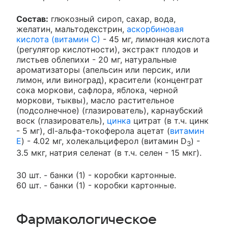
Состав:
глюкозный сироп, сахар, вода,
желатин, мальтодекстрин,
аскорбиновая
кислота (витамин С)
- 45 мг, лимонная кислота
(регулятор кислотности), экстракт плодов и
листьев облепихи - 20 мг, натуральные
ароматизаторы (апельсин или персик, или
лимон, или виноград), красители (концентрат
сока моркови, сафлора, яблока, черной
моркови, тыквы), масло растительное
(подсолнечное) (глазирователь), карнаубский
воск (глазирователь),
цинка
цитрат (в т.ч. цинк
- 5 мг), dl-альфа-токоферола ацетат (
витамин
E
) - 4.02 мг, холекальциферол (витамин D
) -
3
3.5 мкг, натрия селенат (в т.ч. селен - 15 мкг).
30 шт. - банки (1) - коробки картонные.
60 шт. - банки (1) - коробки картонные.
Фармакологическое