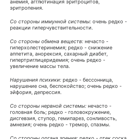
анемия, агглютинация эритроцитов,
эритропения.
Со стороны иммунной системы:
очень редко -
реакции гиперчувствительности.
Со стороны обмена веществ:
нечасто -
гиперхолестеринемия; редко - снижение
аппетита, анорексия, сахарный диабет,
гипертриглицеридемия; очень редко -
увеличение массы тела.
Нарушения психики:
редко - бессонница,
нарушение сна, беспокойство; очень редко -
эйфория, депрессия.
Со стороны нервной системы:
нечасто -
головная боль; редко - головокружение,
дисгевзия, ступор, гемипарез, сонливость,
амнезия; очень редко - тремор, спазмы.
Со стороны органа зрения:
редко - отек соска