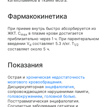
катехоламинов в тканях мозга.
Фармакокинетика
При приеме внутрь быстро абсорбируется из
ЖКТ. C
в плазме крови достигается
max
приблизительно через 1 ч. При парентеральном
введении V
составляет 5.3 л/кг. T
d
1/2
составляет около 5 ч.
Показания
Острая и
хроническая недостаточность
мозгового кровообращения
.
Дисциркуляторная
энцефалопатия
,
сопровождающаяся нарушениями памяти,
головокружением
,
головной болью
.
Посттравматическая энцефалопатия.
Сосудистые заболевания сетчатки и