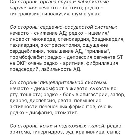
Со стороны органа слуха и лабиринтные
нарушения:
нечасто - вертиго; редко -
гиперакузия, гипоакузия, шум в ушах.
Со стороны сердечно-сосудистой системы:
нечасто - снижение АД; редко - ишемия/
инфаркт миокарда, стенокардия, брадикардия,
тахикардия, экстрасистолия, ощущение
сердцебиения, повышение АД, "приливы",
тромбофлебит; редко - депрессия сегмента ST
на ЭКГ; очень редко - аритмия, фибрилляция
предсердий, лабильность АД.
Со стороны пищеварительной системы:
нечасто - дискомфорт в животе, сухость во
рту, тошнота; редко - боль в эпигастрии, запор,
диарея, диспепсия, рвота, повышение
активности печеночных ферментов; очень
редко - дисфагия, стоматит.
Со стороны кожи и подкожных тканей:
редко -
эритема, гипергидроз, зуд, крапивница, сыпь;