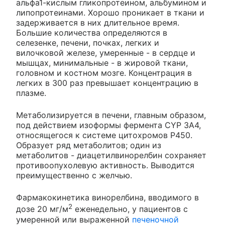
альфа1-кислым гликопротеином, альбумином и
липопротеинами. Хорошо проникает в ткани и
задерживается в них длительное время.
Большие количества определяются в
селезенке, печени, почках, легких и
вилочковой железе, умеренные - в сердце и
мышцах, минимальные - в жировой ткани,
головном и костном мозге. Концентрация в
легких в 300 раз превышает концентрацию в
плазме.
Метаболизируется в печени, главным образом,
под действием изоформы фермента CYP 3А4,
относящегося к системе цитохромов P450.
Образует ряд метаболитов; один из
метаболитов - диацетилвинорелбин сохраняет
противоопухолевую активность. Выводится
преимущественно с желчью.
Фармакокинетика винорелбина, вводимого в
2
дозе 20 мг/м
еженедельно, у пациентов с
умеренной или выраженной
печеночной