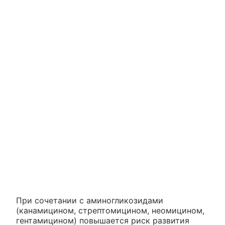
При сочетании с аминогликозидами
(канамицином, стрептомицином, неомицином,
гентамицином) повышается риск развития