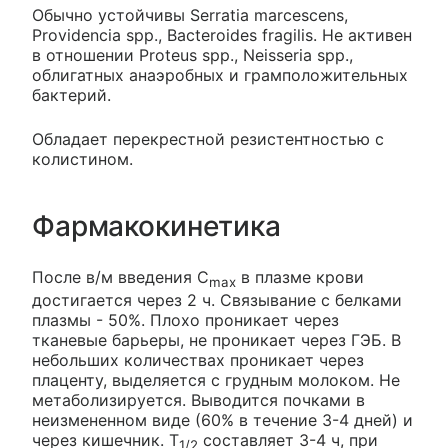
Обычно устойчивы Serratia marcescens,
Providencia spp., Bacteroides fragilis. Не активен
в отношении Proteus spp., Neisseria spp.,
облигатных анаэробных и грамположительных
бактерий.
Обладает перекрестной резистентностью с
колистином.
Фармакокинетика
После в/м введения C
в плазме крови
max
достигается через 2 ч. Связывание с белками
плазмы - 50%. Плохо проникает через
тканевые барьеры, не проникает через ГЭБ. В
небольших количествах проникает через
плаценту, выделяется с грудным молоком. Не
метаболизируется. Выводится почками в
неизмененном виде (60% в течение 3-4 дней) и
через кишечник. T
составляет 3-4 ч, при
1/2