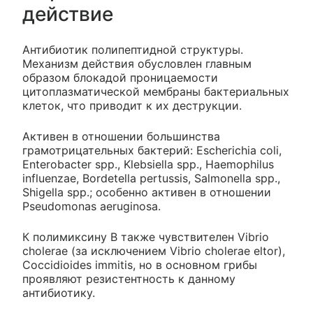
действие
Антибиотик полипептидной структуры.
Механизм действия обусловлен главным
образом блокадой проницаемости
цитоплазматической мембраны бактериальных
клеток, что приводит к их деструкции.
Активен в отношении большинства
грамотрицательных бактерий: Escherichia coli,
Enterobacter spp., Klebsiella spp., Haemophilus
influenzae, Bordetella pertussis, Salmonella spp.,
Shigella spp.; особенно активен в отношении
Pseudomonas aeruginosa.
К полимиксину B также чувствителен Vibrio
cholerae (за исключением Vibrio cholerae eltor),
Coccidioides immitis, но в основном грибы
проявляют резистентность к данному
антибиотику.