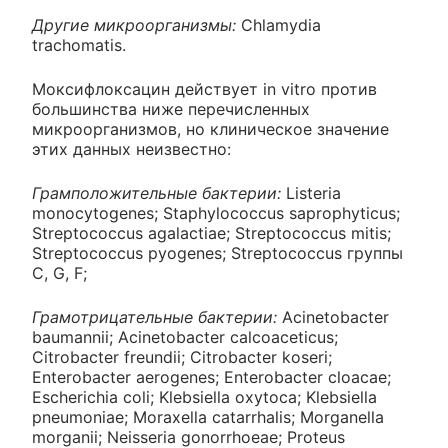
Другие микроорганизмы:
Chlamydia
trachomatis.
Моксифлоксацин действует in vitro против
большинства ниже перечисленных
микроорганизмов, но клиническое значение
этих данных неизвестно:
Грамположительные бактерии:
Listeria
monocytogenes; Staphylococcus saprophyticus;
Streptococcus agalactiae; Streptococcus mitis;
Streptococcus pyogenes; Streptococcus группы
С, G, F;
Грамотрицательные бактерии:
Acinetobacter
baumannii; Acinetobacter calcoaceticus;
Citrobacter freundii; Citrobacter koseri;
Enterobacter aerogenes; Enterobacter cloacae;
Escherichia coli; Klebsiella oxytoca; Klebsiella
pneumoniae; Moraxella catarrhalis; Morganella
morganii; Neisseria gonorrhoeae; Proteus