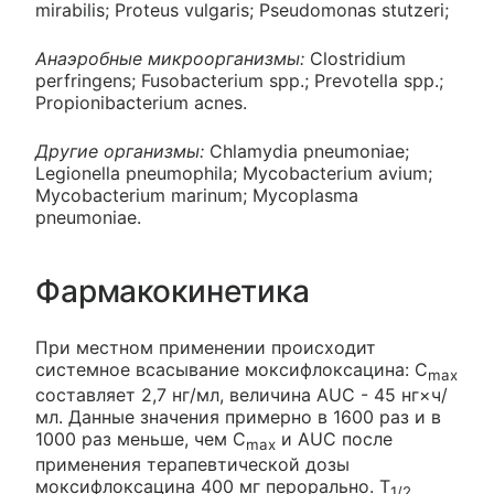
mirabilis; Proteus vulgaris; Pseudomonas stutzeri;
Анаэробные микроорганизмы:
Clostridium
perfringens; Fusobacterium spp.; Prevotella spp.;
Propionibacterium acnes.
Другие организмы:
Chlamydia pneumoniae;
Legionella pneumophila; Mycobacterium avium;
Mycobacterium marinum; Mycoplasma
pneumoniae.
Фармакокинетика
При местном применении происходит
системное всасывание моксифлоксацина: C
max
составляет 2,7 нг/мл, величина AUC - 45 нг×ч/
мл. Данные значения примерно в 1600 раз и в
1000 раз меньше, чем C
и AUC после
max
применения терапевтической дозы
моксифлоксацина 400 мг перорально. T
1/2