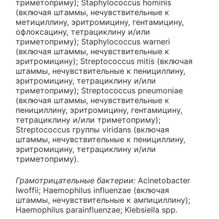
триметоприму); Staphylococcus hominis
(включая штаммы, нечувствительные к
метициллину, эритромицину, гентамицину,
офлоксацину, тетрациклину и/или
триметоприму); Staphylococcus warneri
(включая штаммы, нечувствительные к
эритромицину); Streptococcus mitis (включая
штаммы, нечувствительные к пенициллину,
эритромицину, тетрациклину и/или
триметоприму); Streptococcus pneumoniae
(включая штаммы, нечувствительные к
пенициллину, эритромицину, гентамицину,
тетрациклину и/или триметоприму);
Streptococcus группы viridans (включая
штаммы, нечувствительные к пенициллину,
эритромицину, тетрациклину и/или
триметоприму).
Грамотрицательные бактерии:
Acinetobacter
Iwoffii; Haemophilus influenzae (включая
штаммы, нечувствительные к ампициллину);
Haemophilus parainfluenzae; Klebsiella spp.