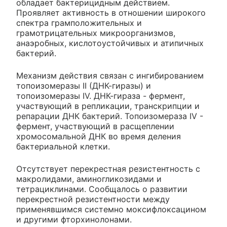
обладает бактерицидным действием.
Проявляет активность в отношении широкого
спектра грамположительных и
грамотрицательных микроорганизмов,
анаэробных, кислотоустойчивых и атипичных
бактерий.
Механизм действия связан с ингибированием
топоизомеразы II (ДНК-гиразы) и
топоизомеразы IV. ДНК-гираза - фермент,
участвующий в репликации, транскрипции и
репарации ДНК бактерий. Топоизомераза IV -
фермент, участвующий в расщеплении
хромосомальной ДНК во время деления
бактериальной клетки.
Отсутствует перекрестная резистентность с
макролидами, аминогликозидами и
тетрациклинами. Сообщалось о развитии
перекрестной резистентности между
применявшимся системно моксифлоксацином
и другими фторхинолонами.