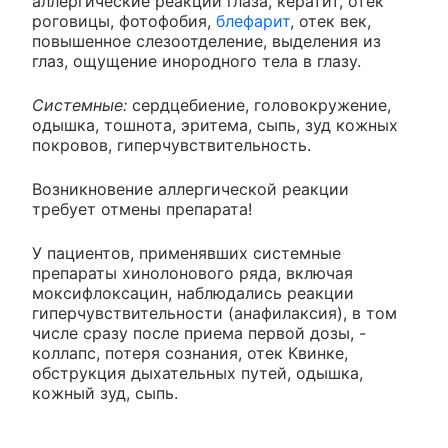
аллергические реакции глаза, кератит, отек
роговицы, фотофобия,
блефарит
, отек век,
повышенное слезоотделение, выделения из
глаз, ощущение инородного тела в глазу.
Системные:
сердцебиение, головокружение,
одышка, тошнота, эритема, сыпь, зуд кожных
покровов, гиперчувствительность.
Возникновение аллергической реакции
требует отмены препарата!
У пациентов, применявших системные
препараты хинолонового ряда, включая
моксифлоксацин, наблюдались реакции
гиперчувствительности (анафилаксия), в том
числе сразу после приема первой дозы, -
коллапс, потеря сознания, отек Квинке,
обструкция дыхательных путей, одышка,
кожный зуд, сыпь.