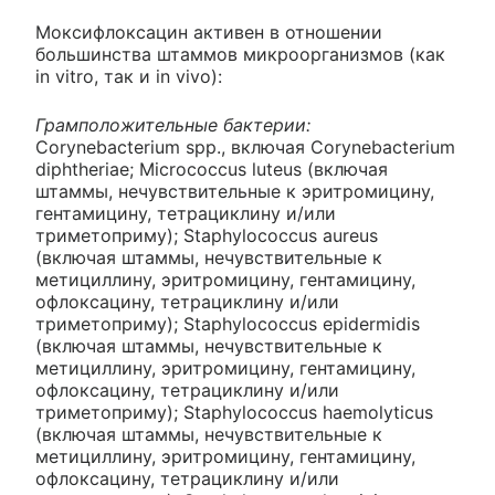
Моксифлоксацин активен в отношении
большинства штаммов микроорганизмов (как
in vitro, так и in vivo):
Грамположительные бактерии:
Corynebacterium spp., включая Corynebacterium
diphtheriae; Micrococcus luteus (включая
штаммы, нечувствительные к эритромицину,
гентамицину, тетрациклину и/или
триметоприму); Staphylococcus aureus
(включая штаммы, нечувствительные к
метициллину, эритромицину, гентамицину,
офлоксацину, тетрациклину и/или
триметоприму); Staphylococcus epidermidis
(включая штаммы, нечувствительные к
метициллину, эритромицину, гентамицину,
офлоксацину, тетрациклину и/или
триметоприму); Staphylococcus haemolyticus
(включая штаммы, нечувствительные к
метициллину, эритромицину, гентамицину,
офлоксацину, тетрациклину и/или