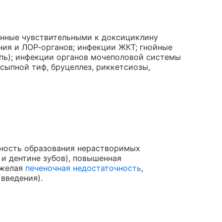
анные чувствительными к доксициклину
ния и ЛОР-органов; инфекции ЖКТ; гнойные
сыпь); инфекции органов мочеполовой системы
; сыпной тиф, бруцеллез, риккетсиозы,
ожность образования нерастворимых
 и дентине зубов), повышенная
яжелая
печеночная недостаточность
,
 введения).