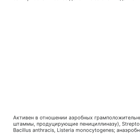
Активен в отношении аэробных грамположительных 
штаммы, продуцирующие пенициллиназу), Streptococ
Bacillus anthracis, Listeria monocytogenes; анаэроб