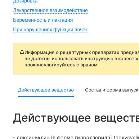
Дозировка
Лекарственное взаимодействие
Беременность и лактация
При нарушениях функции почек
Информация о рецептурных препаратах предназ
не должны использовать инструкцию в качеств
проконсультируйтесь с врачом.
Действующее вещество
Состав и форма выпуск
Действующее вещест
- доксициклин (в форме гидрохлорида) (doxycycli