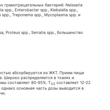
х грамотрицательных бактерий: Neisseria
a spp., Enterobacter spp., Klebsiella spp.,
ia spp., Treponema spp., Mycoplasma spp. и
 Proteus spp., Serratia spp., большинство
ностью абсорбируется из ЖКТ. Прием пищи
а. Широко распределяется в тканях и
змы составляет 80-95%. T
составляет 12-22
1/2
, однако основная часть дозы выводится в
чи.