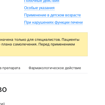
Побочные действия
Особые указания
Применение в детском возрасте
При нарушениях функции печени
начена только для специалистов. Пациенты
е плана самолечения. Перед применением
а препарата
Фармакологическое действие
Фармако
во
ne)