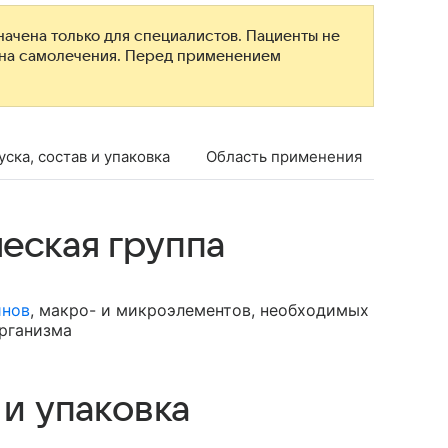
ачена только для специалистов. Пациенты не
ана самолечения. Перед применением
ска, состав и упаковка
Область применения
Проти
еская группа
инов
, макро- и микроэлементов, необходимых
рганизма
 и упаковка