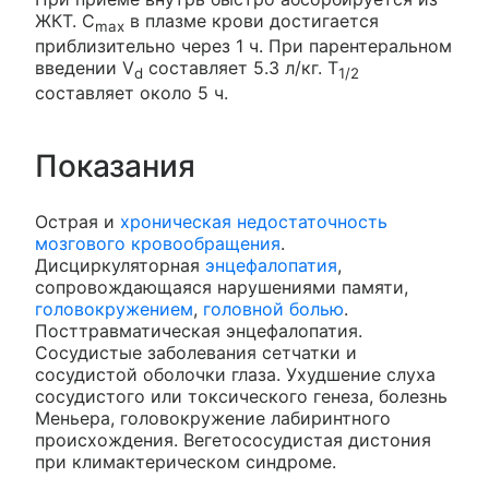
ЖКТ. C
в плазме крови достигается
max
приблизительно через 1 ч. При парентеральном
введении V
составляет 5.3 л/кг. T
d
1/2
составляет около 5 ч.
Показания
Острая и
хроническая недостаточность
мозгового кровообращения
.
Дисциркуляторная
энцефалопатия
,
сопровождающаяся нарушениями памяти,
головокружением
,
головной болью
.
Посттравматическая энцефалопатия.
Сосудистые заболевания сетчатки и
сосудистой оболочки глаза. Ухудшение слуха
сосудистого или токсического генеза, болезнь
Меньера, головокружение лабиринтного
происхождения. Вегетососудистая дистония
при климактерическом синдроме.