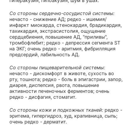
гиперакузия, гипоакузия, шум в ушах.
Со стороны сердечно-сосудистой системы:
нечасто - снижение АД; редко - ишемия/
инфаркт миокарда, стенокардия, брадикардия,
тахикардия, экстрасистолия, ощущение
сердцебиения, повышение АД, "приливы",
тромбофлебит; редко - депрессия сегмента ST
на ЭКГ; очень редко - аритмия, фибрилляция
предсердий, лабильность АД.
Со стороны пищеварительной системы:
нечасто - дискомфорт в животе, сухость во
рту, тошнота; редко - боль в эпигастрии, запор,
диарея, диспепсия, рвота, повышение
активности печеночных ферментов; очень
редко - дисфагия, стоматит.
Со стороны кожи и подкожных тканей:
редко -
эритема, гипергидроз, зуд, крапивница, сыпь;
очень редко - дерматит.