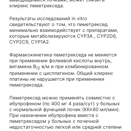
клиренс пеметрекседа.
Результаты исследований in vitro
свидетельствуют о том, что пеметрексед
минимально взаимодействует с препаратами,
которые метаболизируются CYP3A , CYP2D6,
CYP2C9, CYP1A2.
Фармакокинетика пеметрекседа не меняется
при применении фолиевой кислоты внутрь,
витамина В
в/м и при комбинированном
12
применении c цисплатином. Общий клиренс
платины не нарушается при применении
пеметрекседа.
Пеметрексед можно применять совместно с
ибупрофеном (по 400 мг 4 раза/сут) у больных
с нормальной функцией почек (КК≥80 мл/мин).
При назначении ибупрофена вместе с
пеметрекседом у больных с почечной
недостаточностью легкой или средней степени