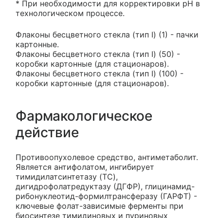
* При необходимости для корректировки рН в
технологическом процессе.
Флаконы бесцветного стекла (тип I) (1) - пачки
картонные.
Флаконы бесцветного стекла (тип I) (50) -
коробки картонные (для стационаров).
Флаконы бесцветного стекла (тип I) (100) -
коробки картонные (для стационаров).
Фармакологическое
действие
Противоопухолевое средство, антиметаболит.
Является антифолатом, ингибирует
тимидилатсинтетазу (TC),
дигидрофолатредуктазу (ДГФР), глицинамид-
рибонуклеотид-формилтрансферазу (ГАРФТ) -
ключевые фолат-зависимые ферменты при
биосинтезе тимидиновых и пуриновых