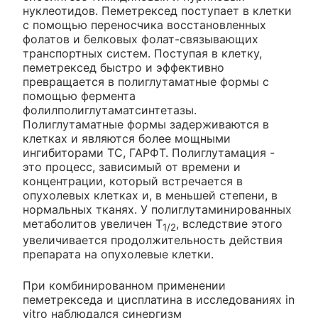
нуклеотидов. Пеметрексед поступает в клетки
с помощью переносчика восстановленных
фолатов и белковых фолат-связывающих
транспортных систем. Поступая в клетку,
пеметрексед быстро и эффективно
превращается в полиглутаматные формы с
помощью фермента
фолилполиглутаматсинтетазы.
Полиглутаматные формы задерживаются в
клетках и являются более мощными
ингибиторами ТС, ГАРФТ. Полиглутамация -
это процесс, зависимый от времени и
концентрации, который встречается в
опухолевых клетках и, в меньшей степени, в
нормальных тканях. У полиглутаминированных
метаболитов увеличен T
, вследствие этого
1/2
увеличивается продолжительность действия
препарата на опухолевые клетки.
При комбинированном применении
пеметрекседа и цисплатина в исследованиях in
vitro наблюдался синергизм