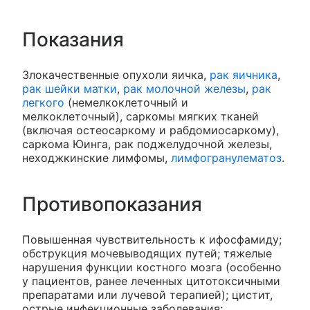
Показания
Злокачественные опухоли яичка,
рак яичника
,
рак шейки матки
,
рак молочной железы
,
рак
легкого
(немелкоклеточный и
мелкоклеточный), саркомы мягких тканей
(включая остеосаркому и рабдомиосаркому),
саркома Юинга, рак поджелудочной железы,
неходжкинские лимфомы,
лимфогранулематоз
.
Противопоказания
Повышенная чувствительность к ифосфамиду;
обструкция мочевыводящих путей; тяжелые
нарушения функции костного мозга (особенно
у пациентов, ранее леченных цитотоксичными
препаратами или лучевой терапией); цистит,
острые инфекционные заболевания;