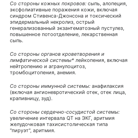
Со стороны кожных покровов:
сыпь, алопеция,
эксфолиативные поражения кожи, включая
синдром Стивенса-Джонсона и токсический
эпидермальный некролиз, острый
генерализованный экзантематозный пустулез,
повышенное потоотделение, лекарственная
сыпь.
Со стороны органов кроветворения и
лимфатической системы*
лейкопения, включая
нейтропению и агранулоцитоз,
тромбоцитопения, анемия.
Со стороны иммунной системы:
анафилаксия
(включая ангионевротический отек, отек лица,
крапивницу, зуд).
Со стороны сердечно-сосудистой системы:
увеличение интервала QT на ЭКГ, аритмия
желудочковая тахисистолическая типа
"пируэт", аритмия.