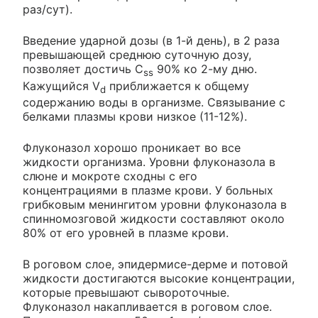
раз/сут).
Введение ударной дозы (в 1-й день), в 2 раза
превышающей среднюю суточную дозу,
позволяет достичь C
90% ко 2-му дню.
ss
Кажущийся V
приближается к общему
d
содержанию воды в организме. Связывание с
белками плазмы крови низкое (11-12%).
Флуконазол хорошо проникает во все
жидкости организма. Уровни флуконазола в
слюне и мокроте сходны с его
концентрациями в плазме крови. У больных
грибковым менингитом уровни флуконазола в
спинномозговой жидкости составляют около
80% от его уровней в плазме крови.
В роговом слое, эпидермисе-дерме и потовой
жидкости достигаются высокие концентрации,
которые превышают сывороточные.
Флуконазол накапливается в роговом слое.