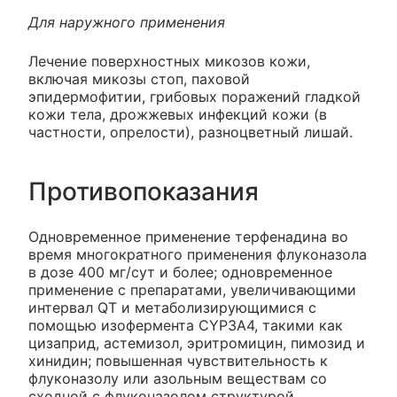
Для наружного применения
Лечение поверхностных микозов кожи,
включая микозы стоп, паховой
эпидермофитии, грибовых поражений гладкой
кожи тела, дрожжевых инфекций кожи (в
частности, опрелости), разноцветный лишай.
Противопоказания
Одновременное применение терфенадина во
время многократного применения флуконазола
в дозе 400 мг/сут и более; одновременное
применение с препаратами, увеличивающими
интервал QT и метаболизирующимися с
помощью изофермента CYP3A4, такими как
цизаприд, астемизол, эритромицин, пимозид и
хинидин; повышенная чувствительность к
флуконазолу или азольным веществам со
сходной с флуконазолом структурой.