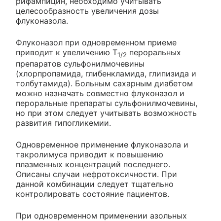
рифампицин, необходимо учитывать
целесообразность увеличения дозы
флуконазола.
Флуконазол при одновременном приеме
приводит к увеличению T
пероральных
1/2
препаратов сульфонилмочевины
(хлорпропамида, глибенкламида, глипизида и
толбутамида). Больным сахарным диабетом
можно назначать совместно флуконазол и
пероральные препараты сульфонилмочевины,
но при этом следует учитывать возможность
развития гипогликемии.
Одновременное применение флуконазола и
такролимуса приводит к повышению
плазменных концентраций последнего.
Описаны случаи нефротоксичности. При
данной комбинации следует тщательно
контролировать состояние пациентов.
При одновременном применении азольных