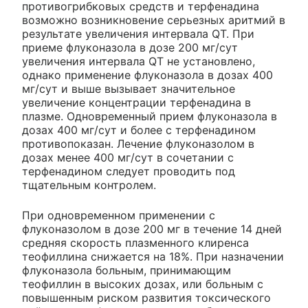
противогрибковых средств и терфенадина
возможно возникновение серьезных аритмий в
результате увеличения интервала QT. При
приеме флуконазола в дозе 200 мг/сут
увеличения интервала QT не установлено,
однако применение флуконазола в дозах 400
мг/сут и выше вызывает значительное
увеличение концентрации терфенадина в
плазме. Одновременный прием флуконазола в
дозах 400 мг/сут и более с терфенадином
противопоказан. Лечение флуконазолом в
дозах менее 400 мг/сут в сочетании с
терфенадином следует проводить под
тщательным контролем.
При одновременном применении с
флуконазолом в дозе 200 мг в течение 14 дней
средняя скорость плазменного клиренса
теофиллина снижается на 18%. При назначении
флуконазола больным, принимающим
теофиллин в высоких дозах, или больным с
повышенным риском развития токсического