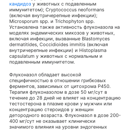
кандидоз
у животных с подавленным
иммунитетом); Cryptococcus neoformans
(включая внутричерепные инфекции);
Microsporum spp. и Trichophyton spp.
Установлена также активность флуконазола на
моделях эндемических микозов у животных,
включая инфекции, вызванные Blastomyces
dermatitides, Coccidioides immitis (включая
внутричерепные инфекции) и Histoplasma
capsulatum у животных с нормальным и
подавленным иммунитетом.
Флуконазол обладает высокой
специфичностью в отношении грибковых
ферментов, зависимых от цитохрома Р450.
Терапия флуконазолом в дозе 50 мг/сут в
течение до 28 дней не влияет на концентрацию
тестостерона в плазме крови у мужчин или
концентрацию стероидов у женщин
детородного возраста. Флуконазол в дозе 200-
400 мг/сут не оказывает клинически
значимого влияния на уровни эндогенных