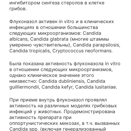
ингибитором синтеза стеролов в клетке
грибов.
Флуконазол активен in vitro и в клинических
инфекциях в отношении большинства
следующих микроорганизмов: Candida
albicans, Candida glabrata (многие штаммы
умеренно чувствительны), Candida parapsilosis,
Candida tropicalis, Cryptococcus neoformans.
Была показана активность флуконазола in vitro
в отношении следующих микроорганизмов,
однако клиническое значение этого
неизвестно: Candida dubliniensis, Candida
guilliermondii, Candida kefyr, Candida lusitaniae.
При приеме внутрь флуконазол проявлял
активность на различных моделях грибковых
инфекций у животных. Продемонстрирована
активность препарата при
оппортунистических микозах, в т.ч. вызванных
Candida spp. (включая генерализованный