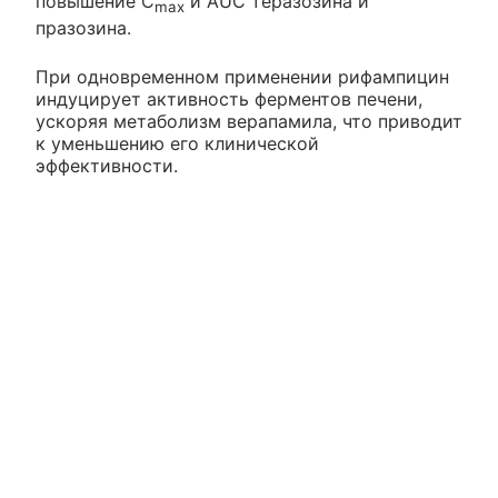
повышение C
и AUC теразозина и
max
празозина.
При одновременном применении рифампицин
индуцирует активность ферментов печени,
ускоряя метаболизм верапамила, что приводит
к уменьшению его клинической
эффективности.