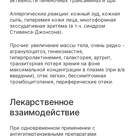
активности печеночных трансаминаз и ЩФ.
Аллергические реакции:
кожный зуд, кожная
сыпь, гиперемия кожи лица, многоформная
экссудативная эритема (в т.ч. синдром
Стивенса-Джонсона).
Прочие
: увеличение массы тела, очень редко -
агранулоцитоз, гинекомастия,
гиперпролактинемия, галакторея, артрит,
транзиторная потеря зрения на фоне
максимальной концентрации в плазме (при в/в
введении), отек легких, бессимптомная
тромбоцитопения, периферические отеки.
Лекарственное
взаимодействие
При одновременном применении с
антигипертензивными препаратами