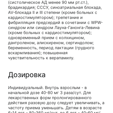
(систолическое АД менее 90 мм рт.ст.),
брадикардия; СССУ, синоатриальная блокада,
AV-блокада II и III степени (кроме больных с
кардиостимулятором); трепетание и
фибрилляция предсердий в сочетании с WPW-
синдром или синдром Лауна-Ганонга-Левина
(кроме больных с кардиостимулятором);
одновременный прием с колхицином,
дантроленом, алискиреном, сертиндолом;
беременность, период лактации (грудного
вскармливания); повышенная
чувствительность к верапамилу.
Дозировка
Индивидуальный. Внутрь взрослым - в
начальной дозе 40-80 мг 3 раза/сут. Для
лекарственных форм пролонгированного
действия разовую дозу следует увеличивать, а
частоту приема уменьшать. Детям в возрасте
6-14 лет - 80-360 мг/сут, до 6 лет - 40-60 мг/