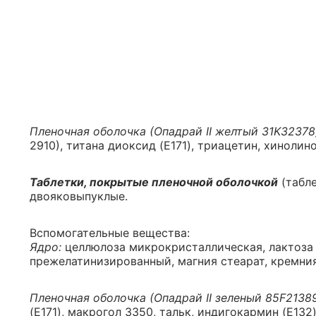
Пленочная оболочка (Опадрай II желтый 31K32378
2910), титана диоксид (E171), триацетин, хинолин
Таблетки, покрытые пленочной оболочкой
(табле
двояковыпуклые.
Вспомогательные вещества:
Ядро:
целлюлоза микрокристаллическая, лактоза 
прежелатинизированный, магния стеарат, кремни
Пленочная оболочка (Опадрай II зеленый 85F21389
(E171), макрогол 3350, тальк, индигокармин (E13