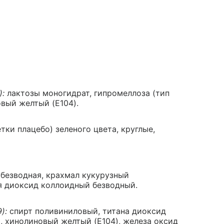
):
лактозы моногидрат, гипромеллоза (тип
овый желтый (E104).
тки плацебо) зеленого цвета, круглые,
безводная, крахмал кукурузный
я диоксид коллоидный безводный.
):
спирт поливиниловый, титана диоксид
2), хинолиновый желтый (E104), железа оксид