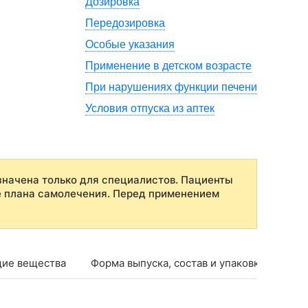
Дозировка
Передозировка
Особые указания
Применение в детском возрасте
При нарушениях функции печени
Условия отпуска из аптек
начена только для специалистов. Пациенты
е плана самолечения. Перед применением
ие вещества
Форма выпуска, состав и упаковка
Фар