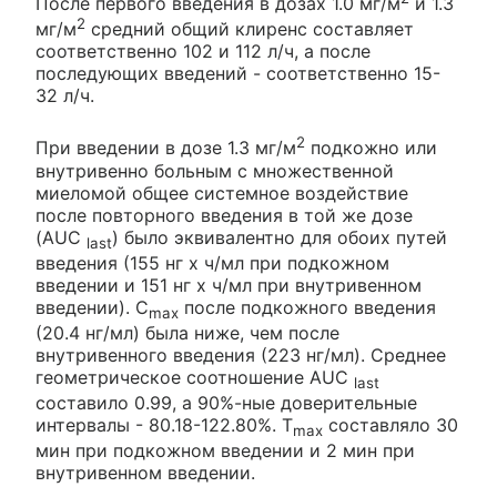
После первого введения в дозах 1.0 мг/м
и 1.3
2
мг/м
средний общий клиренс составляет
соответственно 102 и 112 л/ч, а после
последующих введений - соответственно 15-
32 л/ч.
2
При введении в дозе 1.3 мг/м
подкожно или
внутривенно больным с множественной
миеломой общее системное воздействие
после повторного введения в той же дозе
(AUC
) было эквивалентно для обоих путей
last
введения (155 нг х ч/мл при подкожном
введении и 151 нг х ч/мл при внутривенном
введении). C
после подкожного введения
max
(20.4 нг/мл) была ниже, чем после
внутривенного введения (223 нг/мл). Среднее
геометрическое соотношение AUC
last
составило 0.99, а 90%-ные доверительные
интервалы - 80.18-122.80%. T
составляло 30
max
мин при подкожном введении и 2 мин при
внутривенном введении.