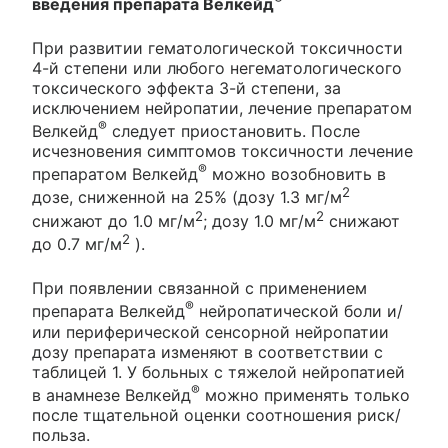
введения препарата Велкейд
При развитии гематологической токсичности
4-й степени или любого негематологического
токсического эффекта 3-й степени, за
исключением нейропатии, лечение препаратом
®
Велкейд
следует приостановить. После
исчезновения симптомов токсичности лечение
®
препаратом Велкейд
можно возобновить в
2
дозе, сниженной на 25% (дозу 1.3 мг/м
2
2
снижают до 1.0 мг/м
; дозу 1.0 мг/м
снижают
2
до 0.7 мг/м
).
При появлении связанной с применением
®
препарата Велкейд
нейропатической боли и/
или периферической сенсорной нейропатии
дозу препарата изменяют в соответствии с
таблицей 1. У больных с тяжелой нейропатией
®
в анамнезе Велкейд
можно применять только
после тщательной оценки соотношения риск/
польза.