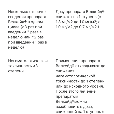
Несколько отсрочек
Дозу препарата Велкейд®
введения препарата
снижают на 1 ступень (с
Велкейд® в одном
1.3 мг/м2 до 1.0 мг/м2; с
цикле (>3 раз при
1.0 мг/м2 до 0.7 мг/м2 )
введении 2 раза в
неделю или ≥2 раз
при введении 1 раз в
неделю)
Негематологическая
Применение препарата
токсичность ≥3
Велкейд® откладывают до
степени
снижения
негематологической
токсичности до 1 степени
или до исходного уровня.
После этого лечение
препаратом
Велкейд®можно
возобновить в дозе,
сниженной на 1 ступень (с