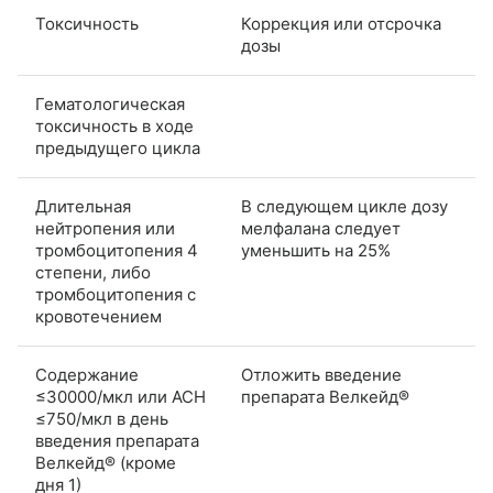
Токсичность
Коррекция или отсрочка
дозы
Гематологическая
токсичность в ходе
предыдущего цикла
Длительная
В следующем цикле дозу
нейтропения или
мелфалана следует
тромбоцитопения 4
уменьшить на 25%
степени, либо
тромбоцитопения с
кровотечением
Содержание
Отложить введение
≤30000/мкл или АСН
препарата Велкейд®
≤750/мкл в день
введения препарата
Велкейд® (кроме
дня 1)