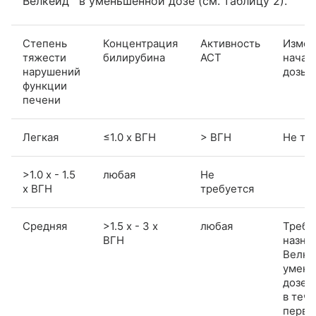
Велкейд
в уменьшенной дозе (см. таблицу 2).
Степень
Концентрация
Активность
Измен
тяжести
билирубина
АСТ
начал
нарушений
дозы
функции
печени
Легкая
≤1.0 x ВГН
> ВГН
Не тр
>1.0 x - 1.5
любая
Не
x ВГН
требуется
Средняя
>1.5 x - 3 x
любая
Требу
ВГН
назна
Велке
умень
дозе 0
в теч
перво