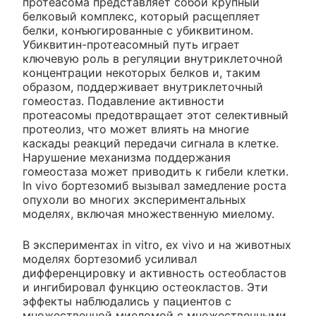
протеасома представляет собой крупный
белковый комплекс, который расщепляет
белки, конъюгированные с убиквитином.
Убиквитин-протеасомный путь играет
ключевую роль в регуляции внутриклеточной
концентрации некоторых белков и, таким
образом, поддерживает внутриклеточный
гомеостаз. Подавление активности
протеасомы предотвращает этот селективный
протеолиз, что может влиять на многие
каскады реакций передачи сигнала в клетке.
Нарушение механизма поддержания
гомеостаза может приводить к гибели клетки.
In vivo бортезомиб вызывал замедление роста
опухоли во многих экспериментальных
моделях, включая множественную миелому.
В экспериментах in vitro, ex vivo и на животных
моделях бортезомиб усиливал
дифференцировку и активность остеобластов
и ингибировал функцию остеокластов. Эти
эффекты наблюдались у пациентов с
множественной миеломой с множественными