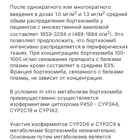
После однократного или многократного
2
2
введения в дозах 1.0 мг/м
и 1.3 мг/м
средний
объем распределения бортезомиба у
пациентов с множественной миеломой
2
составляет 1659-3294 л (489-1884 л/м
). Это
позволяет предположить, что бортезомиб
интенсивно распределяется в периферических
тканях. При концентрациях бортезомиба 100-
1000 нг/мл связывание препарата с белками
плазмы крови составляет в среднем 83%.
Фракция бортезомиба, связанного с белками
плазмы, не зависит от концентрации.
В условиях in vitro метаболизм бортезомиба
преимущественно осуществляется
изоферментами цитохрома P450 - CYP3A4,
CYP2C19 и CYP1A2.
Участие изоферментов CYP2D6 и CYP2C9 в
метаболизме бортезомиба незначительно.
Основным путем метаболизма является