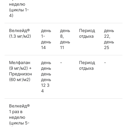
неделю
(циклы 1-
4)
Велкейд®
день
день
Период
день
д
(1.3 мг/м2)
1-
8,
отдыха
22,
2
день
день
день
д
14
11
25
3
Мелфалан
день
-
Период
-
-
(9 мг/м2) +
день
отдыха
Преднизон
день
(60 мг/м2)
день
12 3
4
Велкейд®
1 раз в
неделю
(циклы 5-