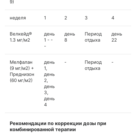
9)
неделя
1
2
3
4
5
Велкейд®
день
день
Период
день
д
1.3 мг/м2
1 - -
8
отдыха
22
2
-
Мелфалан
день
-
Период
-
-
(9 мг/м2) +
1,
отдыха
Преднизон
день
(60 мг/м2)
2,
день
3,
день
4
Рекомендации по коррекции дозы при
комбинированной терапии