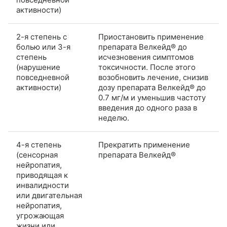
активности)
2-я степень с
Приостановить применение
болью или 3-я
препарата Велкейд® до
степень
исчезновения симптомов
(нарушение
токсичности. После этого
повседневной
возобновить лечение, снизив
активности)
дозу препарата Велкейд® до
0.7 мг/м и уменьшив частоту
введения до одного раза в
неделю.
4-я степень
Прекратить применение
(сенсорная
препарата Велкейд®
нейропатия,
приводящая к
инвалидности
или двигательная
нейропатия,
угрожающая
жизни или