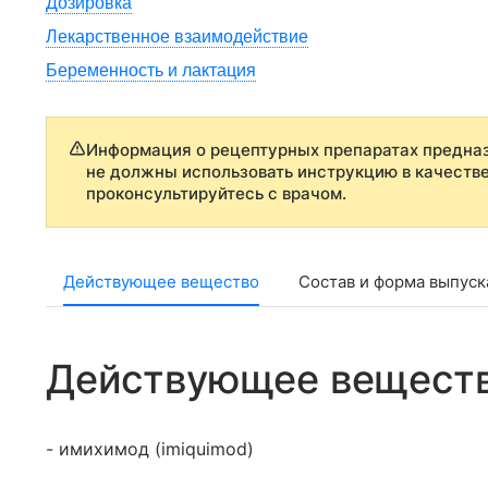
Дозировка
Лекарственное взаимодействие
Беременность и лактация
Информация о рецептурных препаратах предназ
не должны использовать инструкцию в качеств
проконсультируйтесь с врачом.
Действующее вещество
Состав и форма выпуск
Действующее вещест
- имихимод (imiquimod)