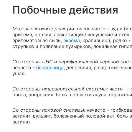
Побочные действия
Местные кожные реакции:
очень часто - зуд и бо
эритема, эрозия, экскориация/шелушение и отек;
эритематозная сыпь,
экзема
, крапивница; редко 
струпьев и появление пузырьков, локальная гипо
Со стороны ЦНС и периферической нервной сис
нечасто -
бессонница
, депрессия, раздражительно
ушах.
Со стороны пищеварительной системы:
часто - т
рвота, анорексия, боль в области ануса, поражен
Со стороны половой системы:
нечасто - грибков
вагинит, вульвит, болезненный половой акт, боль
вагинит.