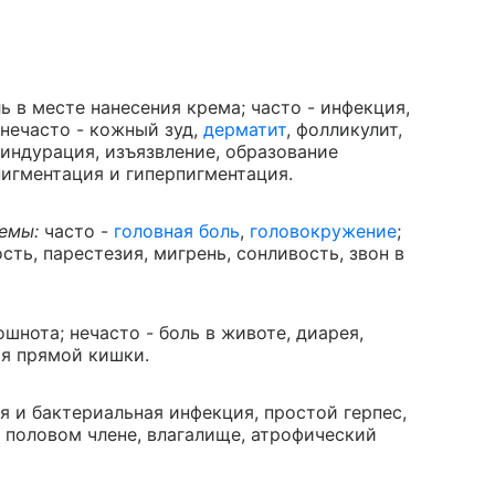
ль в месте нанесения крема; часто - инфекция,
 нечасто - кожный зуд,
дерматит
, фолликулит,
- индурация, изъязвление, образование
пигментация и гиперпигментация.
темы:
часто -
головная боль
,
головокружение
;
сть, парестезия, мигрень, сонливость, звон в
ошнота; нечасто - боль в животе, диарея,
ия прямой кишки.
ая и бактериальная инфекция, простой герпес,
 в половом члене, влагалище, атрофический