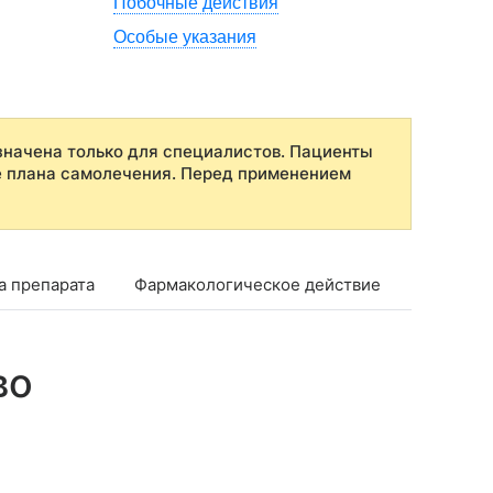
Побочные действия
Особые указания
начена только для специалистов. Пациенты
е плана самолечения. Перед применением
а препарата
Фармакологическое действие
Фармако
во