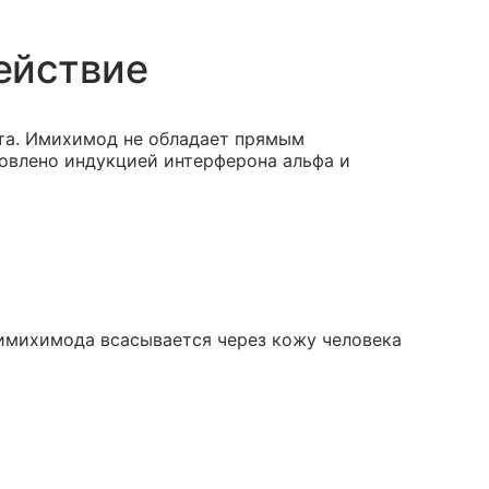
ействие
та. Имихимод не обладает прямым
овлено индукцией интерферона альфа и
имихимода всасывается через кожу человека