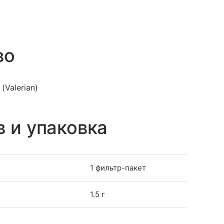
во
Valerian)
в и упаковка
1 фильтр-пакет
1.5 г