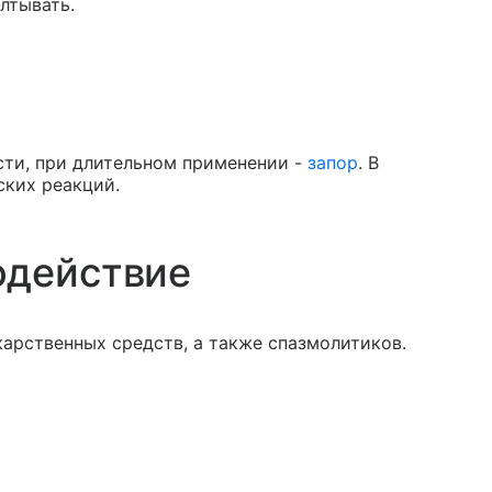
лтывать.
сти, при длительном применении -
запор
. В
ских реакций.
одействие
арственных средств, а также спазмолитиков.