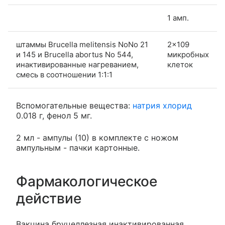
1 амп.
штаммы Brucella melitensis NoNo 21
2×109
и 145 и Brucella abortus No 544,
микробных
инактивированные нагреванием,
клеток
смесь в соотношении 1:1:1
Вспомогательные вещества:
натрия хлорид
0.018 г, фенол 5 мг.
2 мл - ампулы (10) в комплекте с ножом
ампульным - пачки картонные.
Фармакологическое
действие
Вакцина бруцеллезная инактивированная