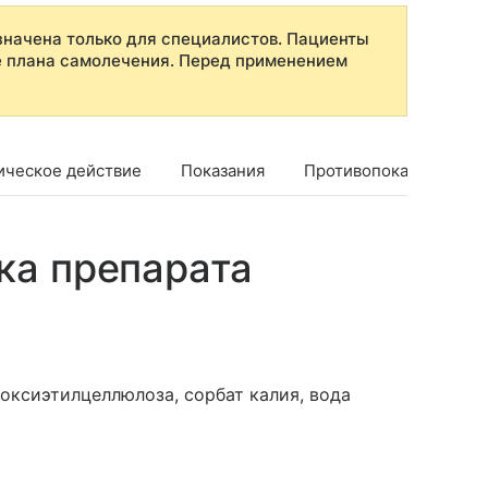
начена только для специалистов. Пациенты
е плана самолечения. Перед применением
ическое действие
Показания
Противопоказания
ка препарата
оксиэтилцеллюлоза, сорбат калия, вода