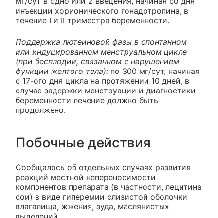
мг/сут в одно или 2 введения, начиная со дня
инъекции хорионического гонадотропина, в
течение I и II триместра беременности.
Поддержка лютеиновой фазы в спонтанном
или индуцированном менструальном цикле
(при бесплодии, связанном с нарушением
функции желтого тела):
по 300 мг/сут, начиная
с 17-ого дня цикла на протяжении 10 дней, в
случае задержки менструации и диагностики
беременности лечение должно быть
продолжено.
Побочные действия
Сообщалось об отдельных случаях развития
реакций местной непереносимости
компонентов препарата (в частности, лецитина
сои) в виде гиперемии слизистой оболочки
влагалища, жжения, зуда, маслянистых
выделений.