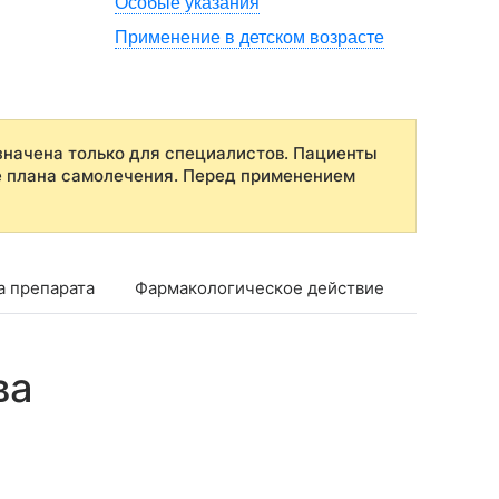
Особые указания
Применение в детском возрасте
начена только для специалистов. Пациенты
е плана самолечения. Перед применением
а препарата
Фармакологическое действие
Показан
ва