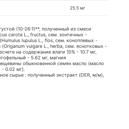
25.5 мг
устой (10-26:1)**, полученный из смеси
 carota L., fructus, сем. зонтичных -
Humulus lupulus L., flos, сем. коноплевых -
Origanum vulgare L., herba, сем. яснотковых -
ересчете на содержание влаги 10% - 10.7 мг,
ртофельный - 5.62 мг, магния
клещевины обыкновенной семян масло (масло
- 0.02 мг].
ое сырье : полученный экстракт (DER, м/м),