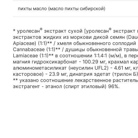
пихты масло (масло пихты сибирской)
®
®
* уролесан
экстракт сухой [уролесан
экстракт г
экстрактов жидких из моркови дикой семян (Daucus
Apiaceae) (1:1)** / хмеля обыкновенного соплодий (
Cannabaceae (1:1)** / душицы обыкновенной травы (
Lamiaceae (1:1)** в соотношении 1:1.4:1 (м/м), в п
магния гидроксикарбонат - 100.29 мг, крахмал ка
алюминометасиликат (неусилин UFL2) - 4.61 мг, 
касторовое) - 23.9 мг, динатрия эдетат (трилон Б) 
** указано соотношение лекарственное растительн
экстрагент - этанол (спирт этиловый) 96%.