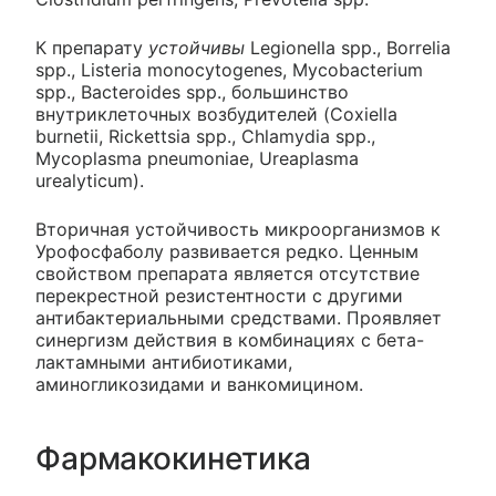
К препарату
устойчивы
Legionella spp., Borrelia
spp., Listeria monocytogenes, Mycobacterium
spp., Bacteroides spp., большинство
внутриклеточных возбудителей (Coxiella
burnetii, Rickettsia spp., Chlamydia spp.,
Mycoplasma pneumoniae, Ureaplasma
urealyticum).
Вторичная устойчивость микроорганизмов к
Урофосфаболу развивается редко. Ценным
свойством препарата является отсутствие
перекрестной резистентности с другими
антибактериальными средствами. Проявляет
синергизм действия в комбинациях с бета-
лактамными антибиотиками,
аминогликозидами и ванкомицином.
Фармакокинетика