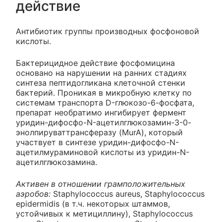
действие
Антибиотик группы производных фосфоновой
кислоты.
Бактерицидное действие фосфомицина
основано на нарушении на ранних стадиях
синтеза пептидогликана клеточной стенки
бактерий. Проникая в микробную клетку по
системам транспорта D-глюкозо-6-фосфата,
препарат необратимо ингибирует фермент
уридин-дифосфо-N-ацетилглюкозамин-3-0-
энолпируваттрансферазу (MurA), который
участвует в синтезе уридин-дифосфо-N-
ацетилмураминовой кислоты из уридин-N-
ацетилглюкозамина.
Активен в отношении грамположительных
аэробов:
Staphylococcus aureus, Staphylococcus
epidermidis (в т.ч. некоторых штаммов,
устойчивых к метициллину), Staphylococcus