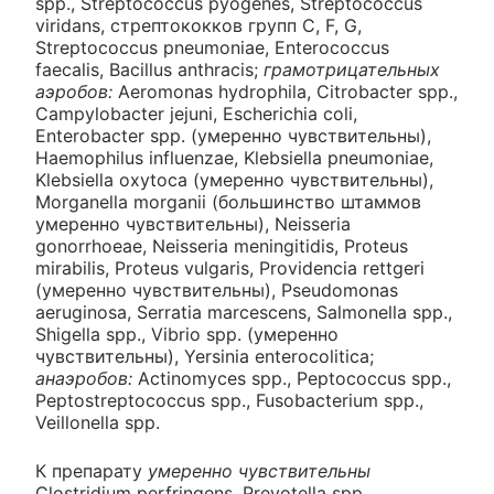
spp., Streptococcus pyogenes, Streptococcus
viridans, стрептококков групп С, F, G,
Streptococcus pneumoniae, Enterococcus
faecalis, Bacillus anthracis;
грамотрицательных
аэробов:
Aeromonas hydrophila, Citrobacter spp.,
Campylobacter jejuni, Escherichia coli,
Enterobacter spp. (умеренно чувствительны),
Haemophilus influenzae, Klebsiella pneumoniae,
Klebsiella oxytoca (умеренно чувствительны),
Morganella morganii (большинство штаммов
умеренно чувствительны), Neisseria
gonorrhoeae, Neisseria meningitidis, Proteus
mirabilis, Proteus vulgaris, Providencia rettgeri
(умеренно чувствительны), Pseudomonas
aeruginosa, Serratia marcescens, Salmonella spp.,
Shigella spp., Vibrio spp. (умеренно
чувствительны), Yersinia enterocolitica;
анаэробов:
Actinomyces spp., Peptococcus spp.,
Peptostreptococcus spp., Fusobacterium spp.,
Veillonella spp.
К препарату
умеренно чувствительны
Clostridium perfringens, Prevotella spp.