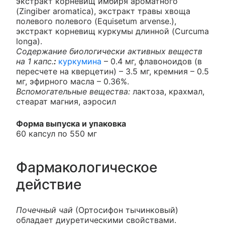
экстракт корневищ имбиря ароматного
(Zingiber aromatica), экстракт травы хвоща
полевого полевого (Equisetum arvense.),
экстракт корневищ куркумы длинной (Curcuma
longa).
Содержание биологически активных веществ
на 1 капс.
:
куркумина
– 0.4 мг, флавоноидов (в
пересчете на кверцетин) – 3.5 мг, кремния – 0.5
мг, эфирного масла – 0.36%.
Вспомогательные вещества:
лактоза, крахмал,
стеарат магния, аэросил
Форма выпуска и упаковка
60 капсул по 550 мг
Фармакологическое
действие
Почечный чай
(Ортосифон тычинковый)
обладает диуретическими свойствами.