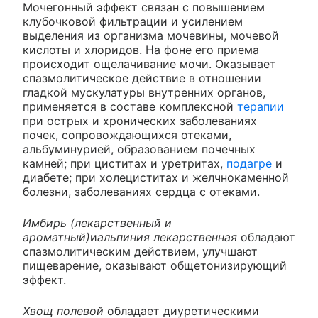
Мочегонный эффект связан с повышением
клубочковой фильтрации и усилением
выделения из организма мочевины, мочевой
кислоты и хлоридов. На фоне его приема
происходит ощелачивание мочи. Оказывает
спазмолитическое действие в отношении
гладкой мускулатуры внутренних органов,
применяется в составе комплексной
терапии
при острых и хронических заболеваниях
почек, сопровождающихся отеками,
альбуминурией, образованием почечных
камней; при циститах и уретритах,
подагре
и
диабете; при холециститах и желчнокаменной
болезни, заболеваниях сердца с отеками.
Имбирь (лекарственный и
ароматный)
и
альпиния лекарственная
обладают
спазмолитическим действием, улучшают
пищеварение, оказывают общетонизирующий
эффект.
Хвощ полевой
обладает диуретическими