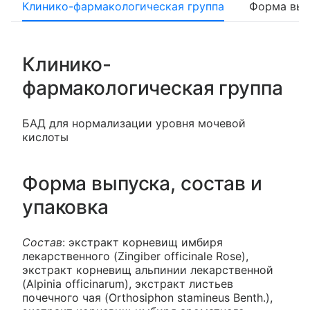
Клинико-фармакологическая группа
Форма вып
Клинико-
фармакологическая группа
БАД для нормализации уровня мочевой
кислоты
Форма выпуска, состав и
упаковка
Состав
: экстракт корневищ имбиря
лекарственного (Zingiber officinale Rose),
экстракт корневищ альпинии лекарственной
(Alpinia officinarum), экстракт листьев
почечного чая (Orthosiphon stamineus Benth.),