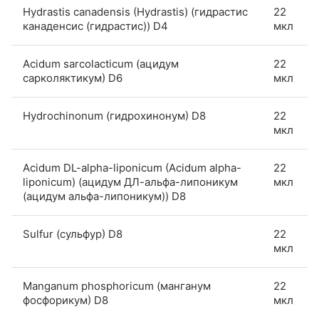
Hydrastis canadensis (Hydrastis) (гидрастис
22
канаденсис (гидрастис)) D4
мкл
Acidum sarcolacticum (ацидум
22
сарколяктикум) D6
мкл
Hydrochinonum (гидрохинонум) D8
22
мкл
Acidum DL-alpha-liponicum (Acidum alpha-
22
liponicum) (ацидум ДЛ-альфа-липоникум
мкл
(ацидум альфа-липоникум)) D8
Sulfur (сульфур) D8
22
мкл
Manganum phosphoricum (манганум
22
фосфорикум) D8
мкл