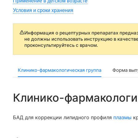
Применение в детском возрасте
Условия и сроки хранения
Информация о рецептурных препаратах предназ
не должны использовать инструкцию в качеств
проконсультируйтесь с врачом.
Клинико-фармакологическая группа
Форма выпу
Клинико-фармакологи
БАД для коррекции липидного профиля
плазмы
кр