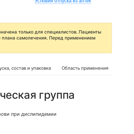
Условия отпуска из аптек
начена только для специалистов. Пациенты
е плана самолечения. Перед применением
ска, состав и упаковка
Область применения
Проти
ческая группа
ови при дислипидемии