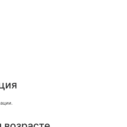
ция
ации.
 возрасте