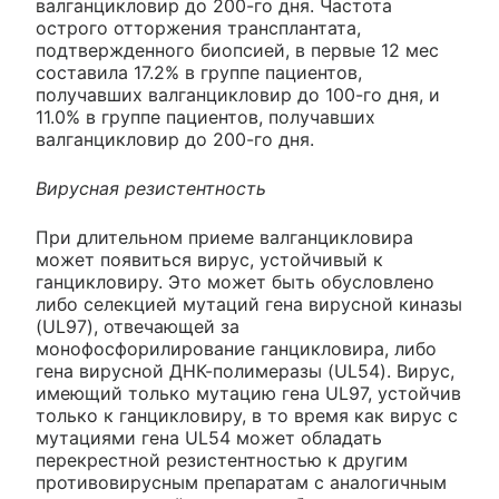
валганцикловир до 200-го дня. Частота
острого отторжения трансплантата,
подтвержденного биопсией, в первые 12 мес
составила 17.2% в группе пациентов,
получавших валганцикловир до 100-го дня, и
11.0% в группе пациентов, получавших
валганцикловир до 200-го дня.
Вирусная резистентность
При длительном приеме валганцикловира
может появиться вирус, устойчивый к
ганцикловиру. Это может быть обусловлено
либо селекцией мутаций гена вирусной киназы
(UL97), отвечающей за
монофосфорилирование ганцикловира, либо
гена вирусной ДНК-полимеразы (UL54). Вирус,
имеющий только мутацию гена UL97, устойчив
только к ганцикловиру, в то время как вирус с
мутациями гена UL54 может обладать
перекрестной резистентностью к другим
противовирусным препаратам с аналогичным