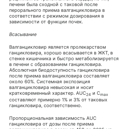
печени была сходной с таковой после
перорального приема валганцикловира в
соответствии с режимом дозирования в
зависимости от функции почек.
Всасывание
Валганцикловир является пролекарством
ганцикловира, хорошо всасывается в ЖКТ, в
стенке кишечника и быстро метаболизируется
в печени с образованием ганцикловира.
Абсолютная биодоступность ганцикловира
после приема валганцикловира составляет
около 60%. Системная экспозиция
валганцикловира невысокая и носит
кратковременный характер. AUC
и С
24
max
составляют примерно 1% и 3% от таковых
ганцикловира, соответственно.
Пропорциональная зависимость AUC
ганцикловира от дозы после приема