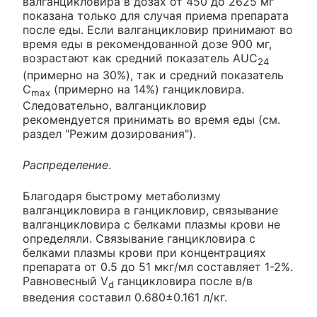
валганцикловира в дозах от 450 до 2625 мг
показана только для случая приема препарата
после еды. Если валганцикловир принимают во
время еды в рекомендованной дозе 900 мг,
возрастают как средний показатель AUC
24
(примерно на 30%), так и средний показатель
С
(примерно на 14%) ганцикловира.
max
Следовательно, валганцикловир
рекомендуется принимать во время еды (см.
раздел "Режим дозирования").
Распределение
.
Благодаря быстрому метаболизму
валганцикловира в ганцикловир, связывание
валганцикловира с белками плазмы крови не
определяли. Связывание ганцикловира с
белками плазмы крови при концентрациях
препарата от 0.5 до 51 мкг/мл составляет 1-2%.
Равновесный V
ганцикловира после в/в
d
введения составил 0.680±0.161 л/кг.