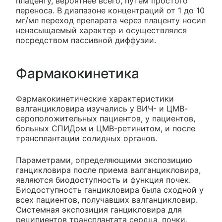
плаценту, вероятнее всего, путем простого
переноса. В диапазоне концентраций от 1 до 10
мг/мл переход препарата через плаценту носил
ненасыщаемый характер и осуществлялся
посредством пассивной диффузии.
Фармакокинетика
Фармакокинетические характеристики
валганцикловира изучались у ВИЧ- и ЦМВ-
сероположительных пациентов, у пациентов,
больных СПИДом и ЦМВ-ретинитом, и после
трансплантации солидных органов.
Параметрами, определяющими экспозицию
ганцикловира после приема валганцикловира,
являются биодоступность и функция почек.
Биодоступность ганцикловира была сходной у
всех пациентов, получавших валганцикловир.
Системная экспозиция ганцикловира для
реципиентов трансплантата сердца, почки,