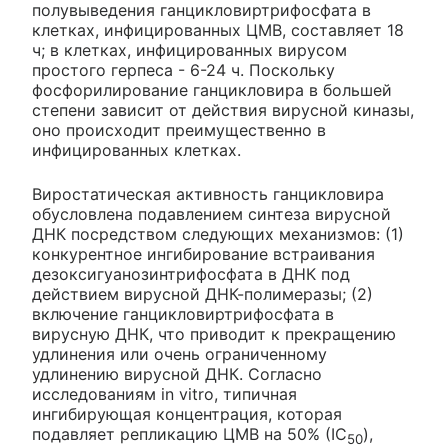
полувыведения ганцикловиртрифосфата в
клетках, инфицированных ЦМВ, составляет 18
ч; в клетках, инфицированных вирусом
простого герпеса - 6-24 ч. Поскольку
фосфорилирование ганцикловира в большей
степени зависит от действия вирусной киназы,
оно происходит преимущественно в
инфицированных клетках.
Виростатическая активность ганцикловира
обусловлена подавлением синтеза вирусной
ДНК посредством следующих механизмов: (1)
конкурентное ингибирование встраивания
дезоксигуанозинтрифосфата в ДНК под
действием вирусной ДНК-полимеразы; (2)
включение ганцикловиртрифосфата в
вирусную ДНК, что приводит к прекращению
удлинения или очень ограниченному
удлинению вирусной ДНК. Согласно
исследованиям in vitro, типичная
ингибирующая концентрация, которая
подавляет репликацию ЦМВ на 50% (IC
),
50