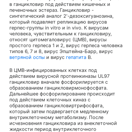
в ганцикловир под действием кишечных и
печеночных эстераз. Ганцикловир -
синтетический аналог 2'-дезоксигуанозина,
который подавляет репликацию вирусов
герпес-группы in vitro и in vivo. К вирусам
человека, чувствительным к ганцикловиру,
относят цитомегаловирус (ЦМВ), вирусы
простого герпеса 1 и 2, вирус герпеса человека
типов 6, 7 и 8, вирус Эпштейна-Барр, вирус
ветряной оспы
и вирус
гепатита
В.
В ЦМВ-инфицированных клетках под
действием вирусной протеинкиназы UL97
ганцикловир вначале фосфорилируется с
образованием ганцикловирмонофосфата.
Дальнейшее фосфорилирование происходит
под действием клеточных киназ с
образованием ганцикловиртрифосфата,
который затем подвергается медленному
внутриклеточному метаболизму. После
исчезновения ганцикловира из внеклеточной
жидкости период внутриклеточного