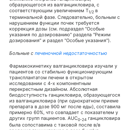
образующегося из валганцикловира, с
соответствующим увеличением T
в
1/2
терминальной фазе. Следовательно, больным с
нарушением функции почек требуется
коррекция дозы (см. подраздел "Особые
указания по дозированию" раздела "Режим
дозирования" и раздел "Особые указания").
Больные с
печеночной недостаточностью
Фармакокинетику валганцикловира изучали у
пациентов со стабильно функционирующим
трансплантатом печени в открытом
исследовании с 4-х компонентным
перекрестным дизайном. Абсолютная
биодоступность ганцикловира, образующегося
из валганцикловира (при однократном приеме
препарата в дозе 900 мг после еды), составила
примерно 60%, что совпадает с показателем у
других групп пациентов. AUC
ганцикловира
0-24
была сопоставима с таковой после в/в