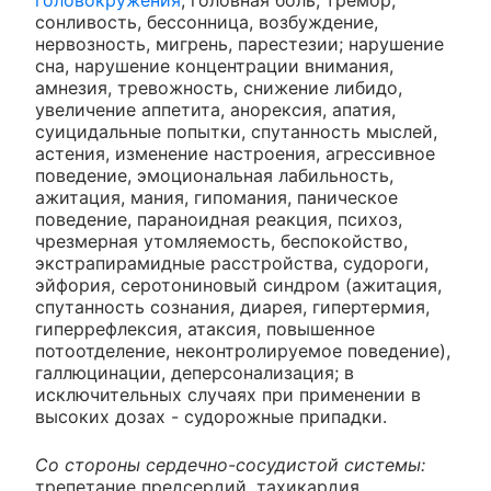
головокружения
, головная боль, тремор,
сонливость, бессонница, возбуждение,
нервозность, мигрень, парестезии; нарушение
сна, нарушение концентрации внимания,
амнезия, тревожность, снижение либидо,
увеличение аппетита, анорексия, апатия,
суицидальные попытки, спутанность мыслей,
астения, изменение настроения, агрессивное
поведение, эмоциональная лабильность,
ажитация, мания, гипомания, паническое
поведение, параноидная реакция, психоз,
чрезмерная утомляемость, беспокойство,
экстрапирамидные расстройства, судороги,
эйфория, серотониновый синдром (ажитация,
спутанность сознания, диарея, гипертермия,
гиперрефлексия, атаксия, повышенное
потоотделение, неконтролируемое поведение),
галлюцинации, деперсонализация; в
исключительных случаях при применении в
высоких дозах - судорожные припадки.
Со стороны сердечно-сосудистой системы:
трепетание предсердий, тахикардия,