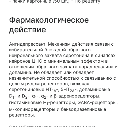
- пачки картонные (50 шт.) - По рецепту
Фармакологическое
действие
Антидепрессант. Механизм действия связан с
избирательной блокадой обратного
нейронального захвата серотонина в синапсах
нейронов ЦНС с минимальным эффектом в
отношении обратного захвата норадреналина и
допамина. Не обладает или обладает
незначительной способностью к связыванию с
целым рядом рецепторов, включая
серотониновые HT
-, 5HT
-, допаминовые
1A
2A
D
- и D
-, α
-, α
- и β-адренорецепторы,
1
2
1
2
гистаминовые H
-рецепторы, GABA-рецепторы,
1
м-холинорецепторы и бензодиазепиновые
рецепторы.