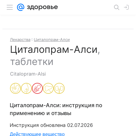
Лекарства
Циталопрам-Алси
Циталопрам-Алси
,
таблетки
Citalopram-Alsi
Циталопрам-Алси
: инструкция по
применению и отзывы
Инструкция обновлена
02.07.2026
Действующее вещество