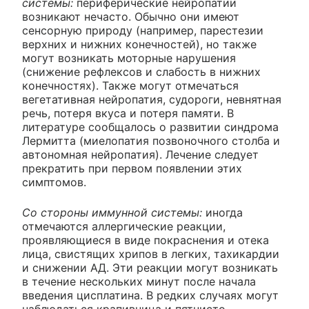
системы:
периферические нейропатии
возникают нечасто. Обычно они имеют
сенсорную природу (например, парестезии
верхних и нижних конечностей), но также
могут возникать моторные нарушения
(снижение рефлексов и слабость в нижних
конечностях). Также могут отмечаться
вегетативная нейропатия, судороги, невнятная
речь, потеря вкуса и потеря памяти. В
литературе сообщалось о развитии синдрома
Лермитта (миелопатия позвоночного столба и
автономная нейропатия). Лечение следует
прекратить при первом появлении этих
симптомов.
Со стороны иммунной системы:
иногда
отмечаются аллергические реакции,
проявляющиеся в виде покраснения и отека
лица, свистящих хрипов в легких, тахикардии
и снижении АД. Эти реакции могут возникать
в течение нескольких минут после начала
введения цисплатина. В редких случаях могут
наблюдаться крапивница и пятнисто-