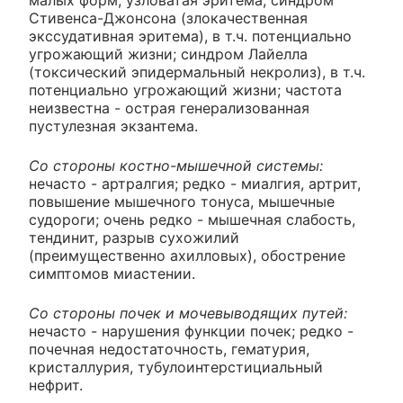
Стивенса-Джонсона (злокачественная
экссудативная эритема), в т.ч. потенциально
угрожающий жизни; синдром Лайелла
(токсический эпидермальный некролиз), в т.ч.
потенциально угрожающий жизни; частота
неизвестна - острая генерализованная
пустулезная экзантема.
Со стороны костно-мышечной системы:
нечасто - артралгия; редко - миалгия, артрит,
повышение мышечного тонуса, мышечные
судороги; очень редко - мышечная слабость,
тендинит, разрыв сухожилий
(преимущественно ахилловых), обострение
симптомов миастении.
Со стороны почек и мочевыводящих путей:
нечасто - нарушения функции почек; редко -
почечная недостаточность, гематурия,
кристаллурия, тубулоинтерстициальный
нефрит.