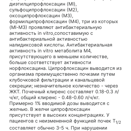
диэтилципрофлоксацин (Ml),
сульфоципрофлоксацин (М2),
оксоципрофлоксацин (М3),
формилципрофлоксацин (М4), три из которых
(Ml-М3) проявляют антибактериальную
активность in vitro,сопоставимую с
антибактериальной активностью
налидиксовой кислоты. Антибактериальная
активность in vitro метаболита М4,
присутствующего в меньшем количестве,
больше соответствует активности
норфлоксацина. Ципрофлоксацин выводится из
организма преимущественно почками путем
клубочковой фильтрации и канальцевой
секреции; незначительное количество - через
ЖКТ. Почечный клиренс составляет 0.18-0.3 л/
ч/кг, общий клиренс - 0.48-0.60 л/ч/кг.
Примерно 1% вводимой дозы выводится с
желчью. В желчи ципрофлоксацин
присутствует в высоких концентрациях. У
пациентов с неизмененной функцией почек T
1/2
составляет обычно 3-5 ч. При нарушении