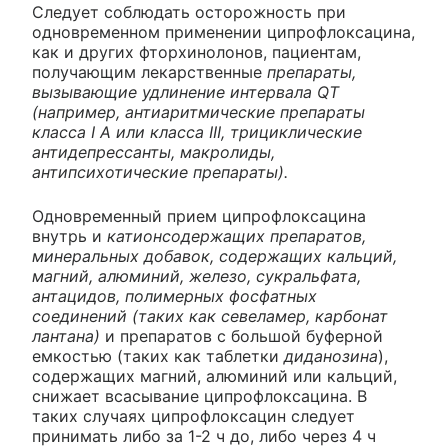
Следует соблюдать осторожность при
одновременном применении ципрофлоксацина,
как и других фторхинолонов, пациентам,
получающим лекарственные
препараты,
вызывающие удлинение интервала QT
(например, антиаритмические препараты
класса I А или класса III, трициклические
антидепрессанты, макролиды,
антипсихотические препараты).
Одновременный прием ципрофлоксацина
внутрь и
катионсодержащих препаратов,
минеральных добавок, содержащих кальций,
магний, алюминий, железо, сукральфата,
антацидов, полимерных фосфатных
соединений (таких как севеламер, карбонат
лантана)
и препаратов с большой буферной
емкостью (таких как таблетки
диданозина
),
содержащих магний, алюминий или кальций,
снижает всасывание ципрофлоксацина. В
таких случаях ципрофлоксацин следует
принимать либо за 1-2 ч до, либо через 4 ч