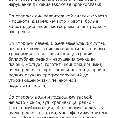
нарушения дыхания (включая бронхоспазм).
Со стороны пищеварительной системы:
часто
- тошнота, диарея; нечасто - рвота, боль в
животе, диспепсия, метеоризм; очень редко -
панкреатит.
Со стороны печени и желчевыводящих путей:
нечасто - повышение активности печеночных
трансаминаз, повышение концентрации
билирубина; редко - нарушения функции
печени, желтуха, гепатит (неинфекционный);
очень редко - некроз тканей печени (в крайне
редких случаях прогрессирующий до
угрожающей жизни печеночной
недостаточности).
Со стороны кожи и подкожных тканей:
нечасто - сыпь, зуд, крапивница; редко -
фотосенсибилизация, образование волдырей;
очень редко - петехии, многоформная эритема
малых форм, узловатая эритема, синдром