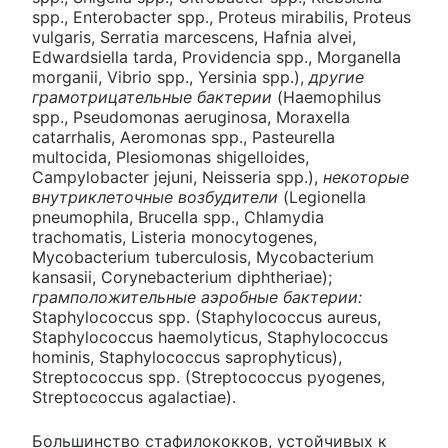
spp., Enterobacter spp., Proteus mirabilis, Proteus
vulgaris, Serratia marcescens, Hafnia alvei,
Edwardsiella tarda, Providencia spp., Morganella
morganii, Vibrio spp., Yersinia spp.),
другие
грамотрицательные бактерии
(Haemophilus
spp., Pseudomonas aeruginosa, Moraxella
catarrhalis, Aeromonas spp., Pasteurella
multocida, Plesiomonas shigelloides,
Campylobacter jejuni, Neisseria spp.),
некоторые
внутриклеточные возбудители
(Legionella
pneumophila, Brucella spp., Chlamydia
trachomatis, Listeria monocytogenes,
Mycobacterium tuberculosis, Mycobacterium
kansasii, Corynebacterium diphtheriae);
грамположительные аэробные бактерии:
Staphylococcus spp. (Staphylococcus aureus,
Staphylococcus haemolyticus, Staphylococcus
hominis, Staphylococcus saprophyticus),
Streptococcus spp. (Streptococcus pyogenes,
Streptococcus agalactiae).
Большинство стафилококков, устойчивых к