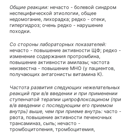
Общие реакции:
нечасто - болевой синдром
неспецифической этиологии, общее
недомогание, лихорадка; редко - отеки,
гипергидроз; очень редко - нарушение
походки.
Со стороны лабораторных показателей:
нечасто - повышение активности ЩФ; редко -
изменение содержания протромбина,
повышение активности амилазы; частота
неизвестна - повышение МНО (у пациентов,
получающих антагонисты витамина К).
Частота развития следующих нежелательных
реакций при в/в введении и при применении
ступенчатой терапии ципрофлоксацином (при
в/в введении с последующим его приемом
внутрь) выше, чем при приеме внутрь:
часто -
рвота, повышение активности печеночных
трансаминаз, сыпь; нечасто -
тромбоцитопения, тромбоцитемия,