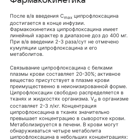
Фармакокинетика
После в/в введения С
ципрофлоксацина
max
достигается в конце инфузии.
Фармакокинетика ципрофлоксацина имеет
линейный характер в диапазоне доз до 400 мг.
При в/в введении 2-3 раза/сут не отмечено
кумуляции ципрофлоксацина и его
метаболитов.
Связывание ципрофлоксацина с белками
плазмы крови составляет 20-30%; активное
вещество присутствует в плазме крови
преимущественно в неионизированной форме.
Ципрофлоксацин свободно распределяется в
тканях и жидкостях организма. V
в организме
d
составляет 2-3 л/кг. Концентрация
ципрофлоксацина в тканях значительно
превышает концентрацию в сыворотке крови.
Метаболизируется в печени. В крови могут
обнаруживаться четыре метаболита
ципрофлоксацина в небольших концентрациях: