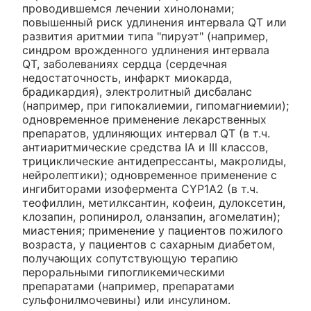
проводившемся лечении хинолонами;
повышенный риск удлинения интервала QT или
развития аритмии типа "пируэт" (например,
синдром врожденного удлинения интервала
QT, заболеваниях сердца (сердечная
недостаточность, инфаркт миокарда,
брадикардия), электролитный дисбаланс
(например, при гипокалиемии, гипомагниемии);
одновременное применение лекарственных
препаратов, удлиняющих интервал QT (в т.ч.
антиаритмические средства IA и III классов,
трициклические антидепрессанты, макролиды,
нейролептики); одновременное применение с
ингибиторами изофермента CYP1A2 (в т.ч.
теофиллин, метилксантин, кофеин, дулоксетин,
клозапин, ропинирол, оланзапин, агомелатин);
миастения; применение у пациентов пожилого
возраста, у пациентов с сахарным диабетом,
получающих сопутствующую терапию
пероральными гипогликемическими
препаратами (например, препаратами
сульфонилмочевины) или инсулином.