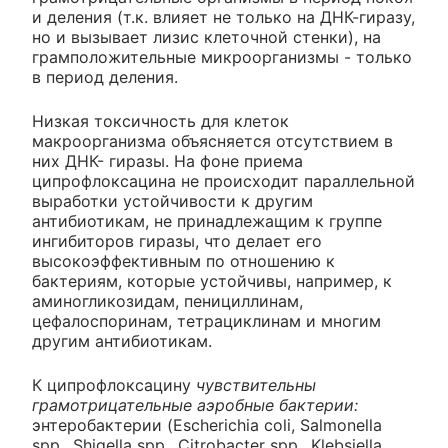
и деления (т.к. влияет не только на ДНК-гиразу,
но и вызывает лизис клеточной стенки), на
грамположительные микроорганизмы - только
в период деления.
Низкая токсичность для клеток
макроорганизма объясняется отсутствием в
них ДНК- гиразы. На фоне приема
ципрофлоксацина не происходит параллельной
выработки устойчивости к другим
антибиотикам, не принадлежащим к группе
ингибиторов гиразы, что делает его
высокоэффективным по отношению к
бактериям, которые устойчивы, например, к
аминогликозидам, пенициллинам,
цефалоспоринам, тетрациклинам и многим
другим антибиотикам.
К ципрофлоксацину
чувствительны
грамотрицательные аэробные бактерии:
энтеробактерии (Escherichia coli, Salmonella
spp., Shigella spp., Citrobacter spp., Klebsiella