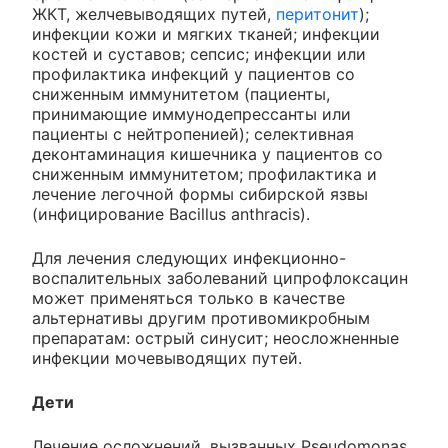
ЖКТ, желчевыводящих путей,
перитонит
);
инфекции кожи и мягких тканей; инфекции
костей и суставов; сепсис; инфекции или
профилактика инфекций у пациентов со
сниженным иммунитетом (пациенты,
принимающие иммунодепрессанты или
пациенты с нейтропенией); селективная
деконтаминация кишечника у пациентов со
сниженным иммунитетом; профилактика и
лечение легочной формы сибирской язвы
(инфицирование Bacillus anthracis).
Для лечения следующих инфекционно-
воспалительных заболеваний ципрофлоксацин
может применяться только в качестве
альтернативы другим противомикробным
препаратам: острый синусит; неосложненные
инфекции мочевыводящих путей.
Дети
Лечение осложнений, вызванных Pseudomonas