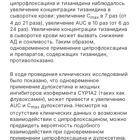
ципрофлоксацина и
тизанидина
наблюдалось
увеличение концентрации тизанидина в
сыворотке крови: увеличение С
в 7 раз (от
max
4 до 21 раза), увеличение AUC в 10 раз (от 6 до
24 раз). Увеличение концентрации тизанидина
в сыворотке крови может вызвать снижение
АД и сонливость. Таким образом,
одновременное применение ципрофлоксацина
и препаратов, содержащих тизанидин,
противопоказано.
В ходе проведения клинических исследований
было показано, что одновременное
применение
дулоксетина
и мощных
ингибиторов изофермента CYP1A2 (таких как
флувоксамин
), может привести к увеличению
AUC и С
дулоксетина. Несмотря на
max
отсутствие клинических данных о возможном
взаимодействии с ципрофлоксацином, можно
предвидеть вероятность подобного
взаимодействия при одновременном
применении ципрофлоксацина и дулоксетина.