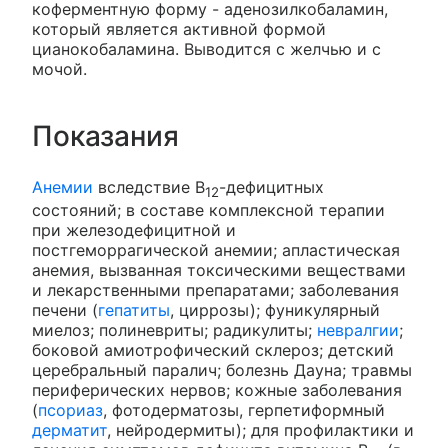
коферментную форму - аденозилкобаламин,
который является активной формой
цианокобаламина. Выводится с желчью и с
мочой.
Показания
Анемии
вследствие B
-дефицитных
12
состояний; в составе комплексной терапии
при железодефицитной и
постгеморрагической анемии; апластическая
анемия, вызванная токсическими веществами
и лекарственными препаратами; заболевания
печени (
гепатиты
, циррозы); фуникулярный
миелоз; полиневриты; радикулиты;
невралгии
;
боковой амиотрофический склероз; детский
церебральный паралич; болезнь Дауна; травмы
периферических нервов; кожные заболевания
(
псориаз
, фотодерматозы, герпетиформный
дерматит
, нейродермиты); для профилактики и