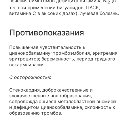
лечения симптомов дефицита витамина B
(в
12
т.ч. при применении бигуанидов, ПАСК,
витамина C в высоких дозах); лучевая болезнь.
Противопоказания
Повышенная чувствительность к
цианокобаламину; тромбоэмболия, эритремия,
эритроцитоз; беременность, период грудного
вскармливания.
С осторожностью
Стенокардия, доброкачественные и
злокачественные новообразования,
сопровождающиеся мегалобластной анемией
и дефицитом цианокобаламина, склонность к
образованию тромбов.