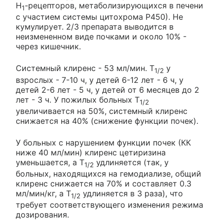
H
-рецепторов, метаболизирующихся в печени
1
с участием системы цитохрома Р450). Не
кумулирует. 2/3 препарата выводится в
неизмененном виде почками и около 10% -
через кишечник.
Системный клиренс - 53 мл/мин. T
у
1/2
взрослых - 7-10 ч, у детей 6-12 лет - 6 ч, у
детей 2-6 лет - 5 ч, у детей от 6 месяцев до 2
лет - 3 ч. У пожилых больных T
1/2
увеличивается на 50%, системный клиренс
снижается на 40% (снижение функции почек).
У больных с нарушением функции почек (КК
ниже 40 мл/мин) клиренс цетиризина
уменьшается, а T
удлиняется (так, у
1/2
больных, находящихся на гемодиализе, общий
клиренс снижается на 70% и составляет 0.3
мл/мин/кг, а T
удлиняется в 3 раза), что
1/2
требует соответствующего изменения режима
дозирования.