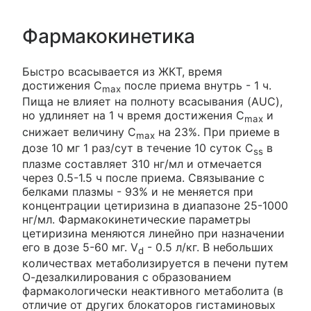
Фармакокинетика
Быстро всасывается из ЖКТ, время
достижения C
после приема внутрь - 1 ч.
max
Пища не влияет на полноту всасывания (AUC),
но удлиняет на 1 ч время достижения C
и
max
снижает величину C
на 23%. При приеме в
max
дозе 10 мг 1 раз/сут в течение 10 суток C
в
ss
плазме составляет 310 нг/мл и отмечается
через 0.5-1.5 ч после приема. Связывание с
белками плазмы - 93% и не меняется при
концентрации цетиризина в диапазоне 25-1000
нг/мл. Фармакокинетические параметры
цетиризина меняются линейно при назначении
его в дозе 5-60 мг. V
- 0.5 л/кг. В небольших
d
количествах метаболизируется в печени путем
О-дезалкилирования с образованием
фармакологически неактивного метаболита (в
отличие от других блокаторов гистаминовых