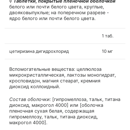
◊
Таблетки, покрытые пленочной оболочкой
белого или почти белого цвета, круглые,
двояковыпуклые; на поперечном разрезе -
ядро белого или почти белого цвета.
1 таб.
цетиризина дигидрохлорид
10 мг
Вспомогательные вещества: целлюлоза
микрокристаллическая, лактозы моногидрат,
кросповидон, магния стеарат, кремния
диоксид коллоидный.
Состав оболочки:
[гипромеллоза, тальк, титана
диоксид, макрогол 4000] или [оболочка
пленочная сухая белая, содержащая
гипромеллозу, тальк, титана диоксид,
макрогол 4000].