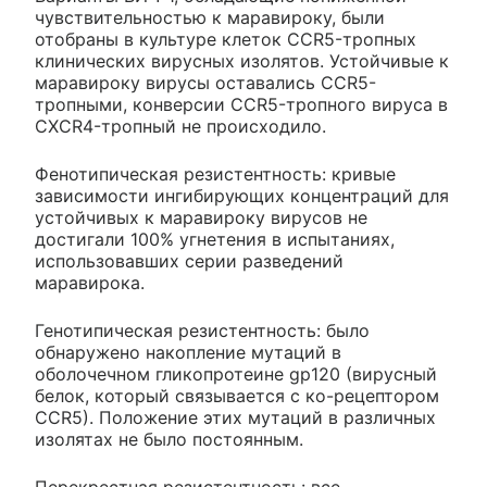
чувствительностью к маравироку, были
отобраны в культуре клеток CCR5-тропных
клинических вирусных изолятов. Устойчивые к
маравироку вирусы оставались CCR5-
тропными, конверсии CCR5-тропного вируса в
CXCR4-тропный не происходило.
Фенотипическая резистентность: кривые
зависимости ингибирующих концентраций для
устойчивых к маравироку вирусов не
достигали 100% угнетения в испытаниях,
использовавших серии разведений
маравирока.
Генотипическая резистентность: было
обнаружено накопление мутаций в
оболочечном гликопротеине gp120 (вирусный
белок, который связывается с ко-рецептором
CCR5). Положение этих мутаций в различных
изолятах не было постоянным.