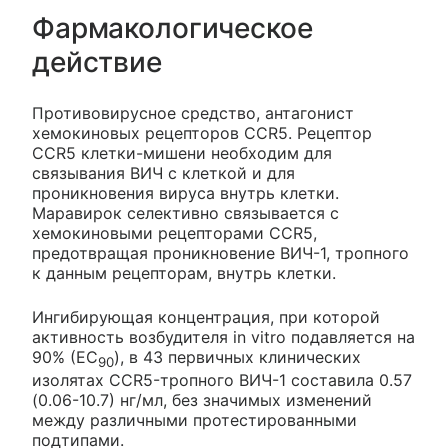
Фармакологическое
действие
Противовирусное средство, антагонист
хемокиновых рецепторов ССR5. Рецептор
CCR5 клетки-мишени необходим для
связывания ВИЧ с клеткой и для
проникновения вируса внутрь клетки.
Маравирок селективно связывается с
хемокиновыми рецепторами CCR5,
предотвращая проникновение ВИЧ-1, тропного
к данным рецепторам, внутрь клетки.
Ингибирующая концентрация, при которой
активность возбудителя in vitro подавляется на
90% (ЕC
), в 43 первичных клинических
90
изолятах ССR5-тропного ВИЧ-1 составила 0.57
(0.06-10.7) нг/мл, без значимых изменений
между различными протестированными
подтипами.