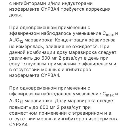
с ингибиторами и/или индукторами
изофермента CYP3A4 требуется коррекция
дозы.
При одновременном применении с
эфавирензом наблюдалось уменьшение C
и
max
AUC
маравирока. Концентрация эфавиренза
12
не измерялась, влияния не ожидается. При
данной комбинации дозу маравирока следует
увеличить до 600 мг 2 раза/сут в день при
сопутствующем применении с эфавирензом и
в отсутствии мощных ингибиторов
изофермента CYP3A4.
При одновременном применении с
эфавирензом наблюдалось уменьшение C
и
max
AUC
маравирока. Дозу маравирока следует
12
повысить до 600 мг 2 раза/сут при
совместном применении с этравирином и в
отсутствии мощных ингибиторов изофермента
CYP3A4.