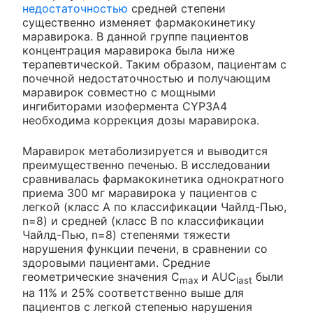
недостаточностью
средней степени
существенно изменяет фармакокинетику
маравирока. В данной группе пациентов
концентрация маравирока была ниже
терапевтической. Таким образом, пациентам с
почечной недостаточностью и получающим
маравирок совместно с мощными
ингибиторами изофермента CYP3A4
необходима коррекция дозы маравирока.
Маравирок метаболизируется и выводится
преимущественно печенью. В исследовании
сравнивалась фармакокинетика однократного
приема 300 мг маравирока у пациентов с
легкой (класс А по классификации Чайлд-Пью,
n=8) и средней (класс В по классификации
Чайлд-Пью, n=8) степенями тяжести
нарушения функции печени, в сравнении со
здоровыми пациентами. Средние
геометрические значения C
и AUC
были
max
last
на 11% и 25% соответственно выше для
пациентов с легкой степенью нарушения