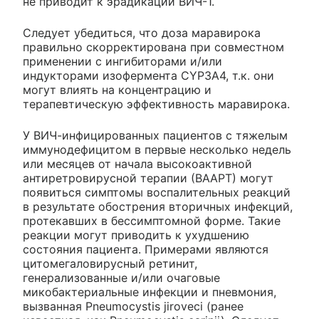
не приводит к эрадикации ВИЧ-1.
Следует убедиться, что доза маравирока
правильно скорректирована при совместном
применении с ингибиторами и/или
индукторами изофермента CYP3A4, т.к. они
могут влиять на концентрацию и
терапевтическую эффективность маравирока.
У ВИЧ-инфицированных пациентов с тяжелым
иммунодефицитом в первые несколько недель
или месяцев от начала высокоактивной
антиретровирусной терапии (ВААРТ) могут
появиться симптомы воспалительных реакций
в результате обострения вторичных инфекций,
протекавших в бессимптомной форме. Такие
реакции могут приводить к ухудшению
состояния пациента. Примерами являются
цитомегаловирусный ретинит,
генерализованные и/или очаговые
микобактериальные инфекции и пневмония,
вызванная Pneumocystis jiroveci (ранее