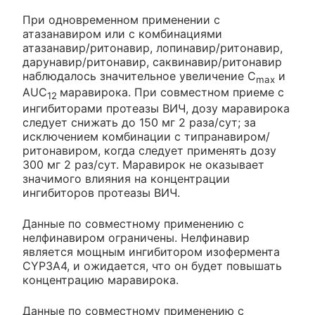
При одновременном применении с
атазанавиром или с комбинациями
атазанавир/ритонавир, лопинавир/ритонавир,
дарунавир/ритонавир, саквинавир/ритонавир
наблюдалось значительное увеличение C
и
max
AUC
маравирока. При совместном приеме с
12
ингибиторами протеазы ВИЧ, дозу маравирока
следует снижать до 150 мг 2 раза/сут; за
исключением комбинации с типранавиром/
ритонавиром, когда следует применять дозу
300 мг 2 раз/сут. Маравирок не оказывает
значимого влияния на концентрации
ингибиторов протеазы ВИЧ.
Данные по совместному применению с
нелфинавиром ограничены. Нелфинавир
является мощным ингибитором изофермента
CYP3A4, и ожидается, что он будет повышать
концентрацию маравирока.
Данные по совместному применению с