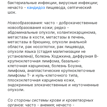
бактериальные инфекции, вирусные инфекции;
нечасто -
кандидоз
пищевода, септический
шок.
Новообразования:
часто - доброкачественные
новообразования кожи; редко -
абдоминальные опухоли, холангиокарцинома,
метастазы в кости, метастазы в печень,
метастазы в брюшину, опухоли анальной
области, рак носоглотки, рак пищевода,
опухоли языка (стадия малигнизации не
установлена), болезнь Ходжкина, диффузная В-
крупноклеточная лимфома, базально-
клеточная карцинома, болезнь Боуэна,
лимфома, анапластические крупноклеточные
лимфомы Т- и нуль-клеточного типа,
плоскоклеточная карцинома кожи,
эндокринные злокачественные и неуточненные
опухоли.
Со стороны системы крови и кроветворных
органов:
часто - анемия; нечасто -