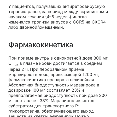
У пациентов, получавших антиретровирусную
терапию ранее, за период между скринингом и
началом лечения (4–6 недель) иногда
изменялся тропизм вирусов с ССR5 на CXCR4
либо двойной/смешанный.
Фармакокинетика
При приеме внутрь в однократной дозе 300 мг
C
в плазме крови достигается в среднем
max
через 2 ч. При пероральном приеме
маравирока в дозе, превышающей 1200 мг,
фармакокинетика препарата нелинейная.
Абсолютная биодоступность маравирока в
дозировке 100 мг составляет 23% и
предполагаемая биодоступность при дозе 300
мг составляет 33%. Маравирок является
субстратом для транспортного Р-
гликопротеина, обеспечивающего выход
веществ из клетки. Маравирок можно