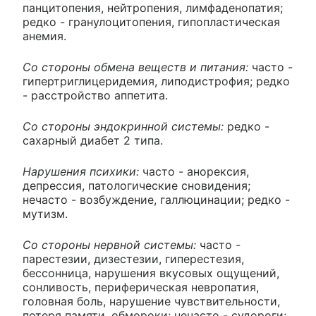
панцитопения, нейтропения, лимфаденопатия;
редко - гранулоцитопения, гипопластическая
анемия.
Со стороны обмена веществ и питания:
часто -
гипертриглицеридемия, липодистрофия; редко
- расстройство аппетита.
Со стороны эндокринной системы:
редко -
сахарный диабет 2 типа.
Нарушения психики:
часто - анорексия,
депрессия, патологические сновидения;
нечасто - возбуждение, галлюцинации; редко -
мутизм.
Со стороны нервной системы:
часто -
парестезии, дизестезии, гиперестезия,
бессонница, нарушения вкусовых ощущений,
сонливость, периферическая невропатия,
головная боль, нарушение чувствительности,
потеря памяти, обмороки; нечасто - судороги;