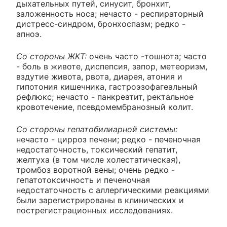
дыхательных путей, синусит, бронхит,
заложенность носа; нечасто - респираторный
дистресс-синдром, бронхоспазм; редко -
апноэ.
Со стороны ЖКТ:
очень часто -тошнота; часто
- боль в животе, диспепсия, запор, метеоризм,
вздутие живота, рвота, диарея, атония и
гипотония кишечника, гастроэзофагеальный
рефлюкс; нечасто - панкреатит, ректальное
кровотечение, псевдомембранозный колит.
Со стороны гепатобилиарной системы:
нечасто - цирроз печени; редко - печеночная
недостаточность, токсический гепатит,
желтуха (в том числе холестатическая),
тромбоз воротной вены; очень редко -
гепатотоксичность и печеночная
недостаточность с аллергическими реакциями
были зарегистрированы в клинических и
пострегистрационных исследованиях.