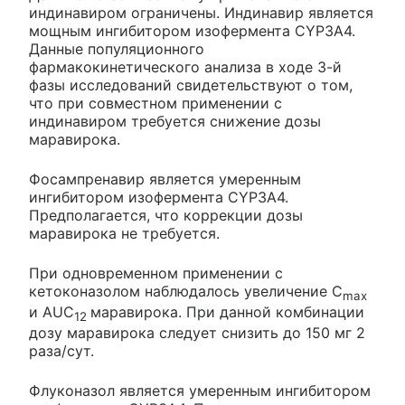
индинавиром ограничены. Индинавир является
мощным ингибитором изофермента CYP3A4.
Данные популяционного
фармакокинетического анализа в ходе 3-й
фазы исследований свидетельствуют о том,
что при совместном применении с
индинавиром требуется снижение дозы
маравирока.
Фосампренавир является умеренным
ингибитором изофермента CYP3A4.
Предполагается, что коррекции дозы
маравирока не требуется.
При одновременном применении с
кетоконазолом наблюдалось увеличение C
max
и AUC
маравирока. При данной комбинации
12
дозу маравирока следует снизить до 150 мг 2
раза/сут.
Флуконазол является умеренным ингибитором